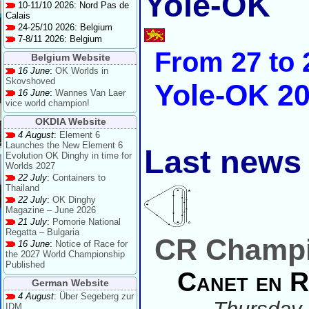
Yole-OK
10-11/10 2026: Nord Pas de
Calais
24-25/10 2026: Belgium
7-8/11 2026: Belgium
From 27 to 
Belgium Website
16 June
:
OK Worlds in
Skovshoved
Yole-OK 2
16 June
:
Wannes Van Laer
vice world champion!
OKDIA Website
4 August
:
Element 6
Launches the New Element 6
Last news
Evolution OK Dinghy in time for
Worlds 2027
22 July
:
Containers to
Thailand
22 July
:
OK Dinghy
Magazine – June 2026
21 July
:
Pomorie National
Regatta – Bulgaria
CR Champi
16 June
:
Notice of Race for
the 2027 World Championship
Published
Canet en Ro
German Website
4 August
:
Über Segeberg zur
IDM