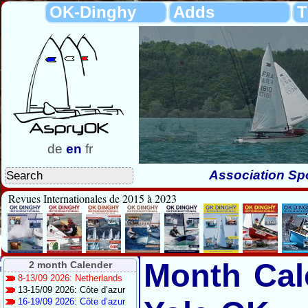
OK-Dinghy
Adds
T
de
en
fr
Association Spo
Revues Internationales de 2015 à 2023
Month Cal
2 month Calender
8-13/09 2026: Netherlands
13-15/09 2026: Côte d’azur
16-19/09 2026: Côte d’azur