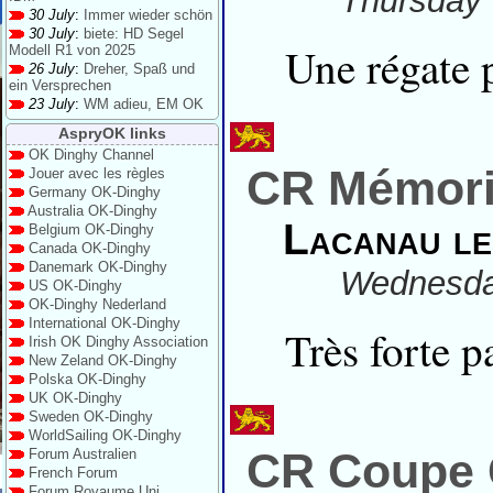
Thursday 
30 July
:
Immer wieder schön
30 July
:
biete: HD Segel
Une régate 
Modell R1 von 2025
26 July
:
Dreher, Spaß und
ein Versprechen
23 July
:
WM adieu, EM OK
AspryOK links
OK Dinghy Channel
CR Mémori
Jouer avec les règles
Germany OK-Dinghy
Australia OK-Dinghy
Lacanau le
Belgium OK-Dinghy
Canada OK-Dinghy
Danemark OK-Dinghy
Wednesday
US OK-Dinghy
OK-Dinghy Nederland
International OK-Dinghy
Très forte p
Irish OK Dinghy Association
New Zeland OK-Dinghy
Polska OK-Dinghy
UK OK-Dinghy
Sweden OK-Dinghy
WorldSailing OK-Dinghy
CR Coupe 
Forum Australien
French Forum
Forum Royaume Uni