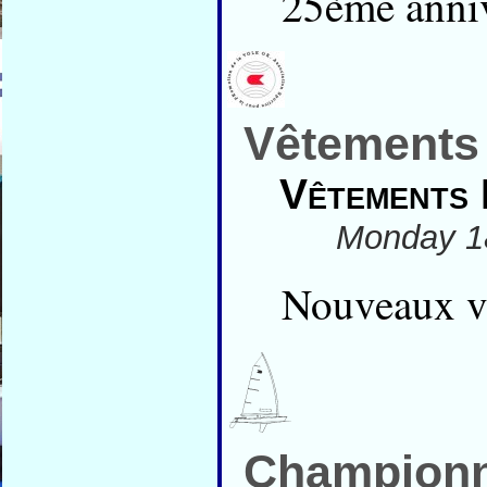
25ème annive
Vêtement
Vêtements 
Monday 18
Nouveaux v
Championna