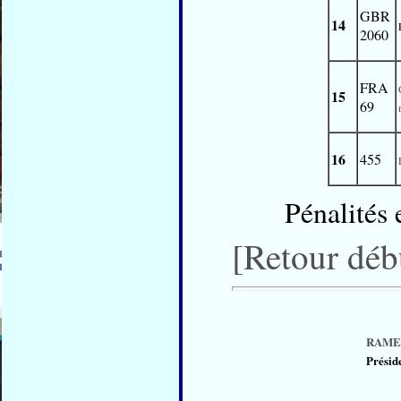
GBR
14
2060
FRA
15
69
16
455
Pénalités
[Retour déb
RAME
Présid