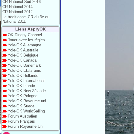
CR National Sud 2016
CR National 2014
CR National 2012
Le traditionnel CR du 3e du
National 2011
Liens AspryOK
OK Dinghy Channel
Jouer avec les règles
Yole-OK Allemagne
Yole-OK Australie
Yole-OK Belgique
Yole-OK Canada
Yole-OK Danemark
Yole-OK Etats unis
Yole-OK Hollande
Yole-OK International
Yole-OK Irlande
Yole-OK New Zélande
Yole-OK Pologne
Yole-OK Royaume uni
Yole-OK Suède
Yole-OK WorldSailing
Forum Australien
Forum Français
Forum Royaume Uni