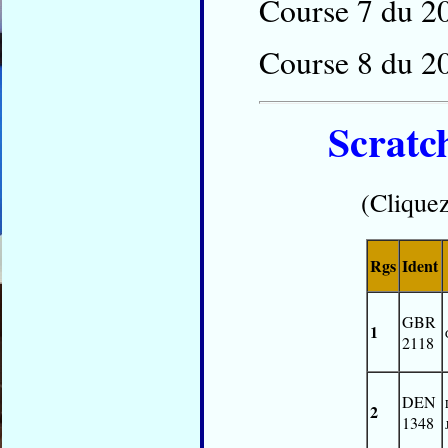
Course 7 du 2
Course 8 du 2
Scratch
(Cliquez
Rgs
Ident
GBR
1
2118
DEN
2
1348