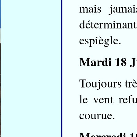
mais jamai
déterminan
espiègle.
Mardi 18 Ju
Toujours trè
le vent re
courue.
Mercredi 19