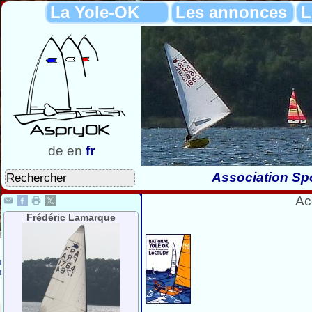
La Yole-OK
Les annonces
L
de
en
fr
Association Spo
Ac
Frédéric Lamarque