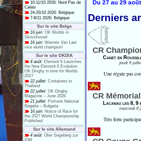
Du 27 au 29 août
10-11/10 2026: Nord Pas de
Calais
24-25/10 2026: Belgique
Derniers ar
7-8/11 2026: Belgique
Sur le site Belge
16 juin
:
OK Worlds in
Skovshoved
16 juin
:
Wannes Van Laer
vice world champion!
CR Champion
Sur le site OKDIA
Canet en Roussill
4 août
:
Element 6 Launches
jeudi 9 juil
the New Element 6 Evolution
OK Dinghy in time for Worlds
Une régate pas com
2027
22 juillet
:
Containers to
Thailand
22 juillet
:
OK Dinghy
CR Mémorial
Magazine – June 2026
21 juillet
:
Pomorie National
Lacanau les 8, 9 
Regatta – Bulgaria
mercredi 8 j
16 juin
:
Notice of Race for
the 2027 World Championship
Très forte particip
Published
Sur le site Allemand
4 août
:
Über Segeberg zur
IDM