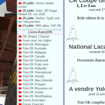
CR Coupe G
30 juillet
:
Immer wieder
1, 2 et 3 mai
schön
e
mercredi 1
30 juillet
:
biete: HD Segel
Modell R1 von 2025
Belle édition de 
26 juillet
:
Dreher, Spaß und
ein Versprechen
23 juillet
:
WM adieu, EM OK
Liens AspryOK
OK Dinghy Channel
Jouer avec les règles
Yole-OK Allemagne
National Lac
Yole-OK Australie
vendredi 26
Yole-OK Belgique
Yole-OK Canada
Documents disponi
Yole-OK Danemark
Yole-OK Etats unis
Yole-OK Hollande
Yole-OK International
Yole-OK Irlande
Yole-OK New Zélande
Yole-OK Pologne
A vendre Yo
Yole-OK Royaume uni
Yole-OK Suède
jeudi 11 ju
Yole-OK WorldSailing
Forum Australien
Yole OK complète 
Forum Français