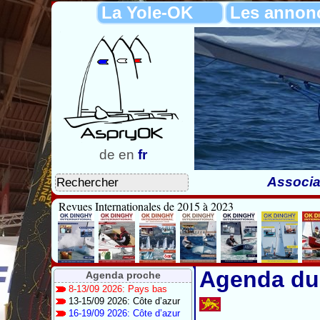
La Yole-OK
Les annon
de
en
fr
Associa
Revues Internationales de 2015 à 2023
Agenda du 
Agenda proche
8-13/09 2026: Pays bas
13-15/09 2026: Côte d’azur
16-19/09 2026: Côte d’azur