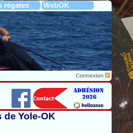
s régates
WebOK
Connexion
s de Yole-OK