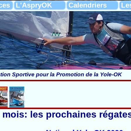
ces
L'AspryOK
Calendriers
Le
tion Sportive pour la Promotion de la Yole-OK
mois: les prochaines régate