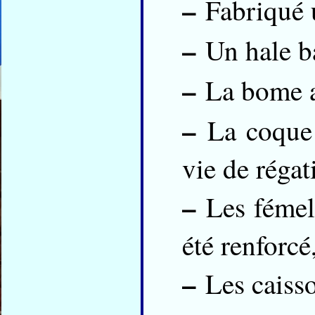
–
Fabriqué u
–
Un hale ba
–
La bome a 
–
La coque a
vie de régat
–
Les fémelo
été renforcé
–
Les caisso