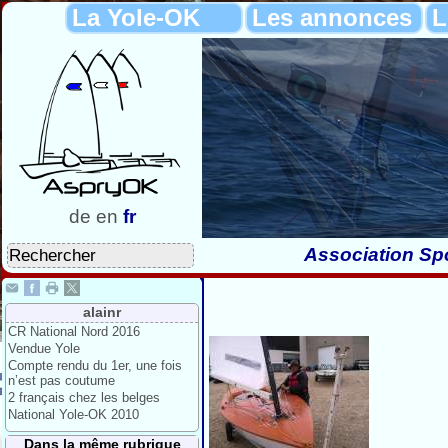
La Yole-OK
Les annonces
L
de
en
fr
Association Spo
alainr
CR National Nord 2016
Vendue Yole
Compte rendu du 1er, une fois
n’est pas coutume
2 français chez les belges
National Yole-OK 2010
Dans la même rubrique