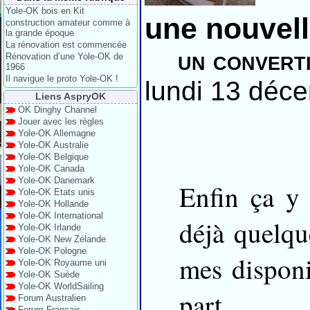
Yole-OK bois en Kit
une nouvell
construction amateur comme à
la grande époque
La rénovation est commencée
un convert
Rénovation d’une Yole-OK de
1966
Il navigue le proto Yole-OK !
lundi 13 déc
Liens AspryOK
OK Dinghy Channel
Jouer avec les règles
Yole-OK Allemagne
Yole-OK Australie
Yole-OK Belgique
Yole-OK Canada
Yole-OK Danemark
Enfin ça y 
Yole-OK Etats unis
Yole-OK Hollande
Yole-OK International
déjà quelqu
Yole-OK Irlande
Yole-OK New Zélande
Yole-OK Pologne
mes disponi
Yole-OK Royaume uni
Yole-OK Suède
Yole-OK WorldSailing
part.
Forum Australien
Forum Français