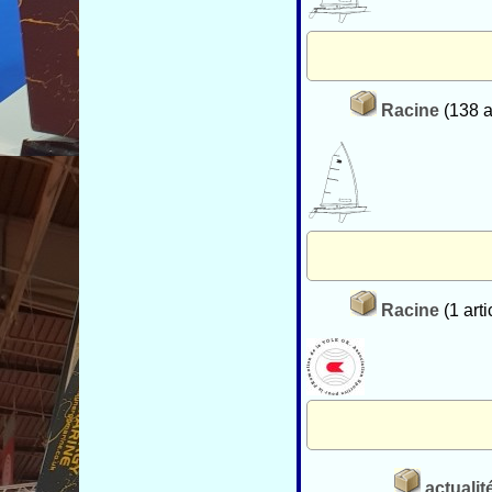
Racine
(138 ar
Racine
(1 arti
actualit