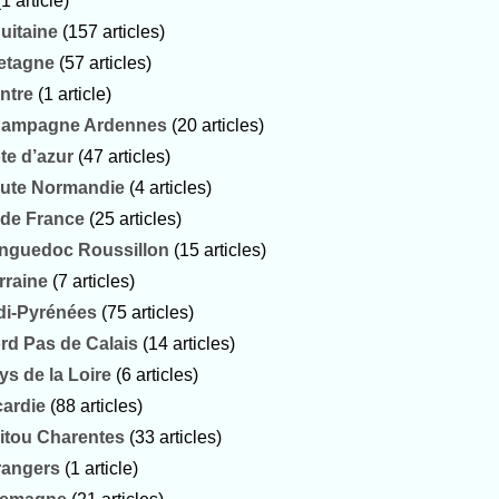
(1 article)
uitaine
(157 articles)
etagne
(57 articles)
ntre
(1 article)
ampagne Ardennes
(20 articles)
te d’azur
(47 articles)
ute Normandie
(4 articles)
e de France
(25 articles)
nguedoc Roussillon
(15 articles)
rraine
(7 articles)
di-Pyrénées
(75 articles)
rd Pas de Calais
(14 articles)
ys de la Loire
(6 articles)
cardie
(88 articles)
itou Charentes
(33 articles)
rangers
(1 article)