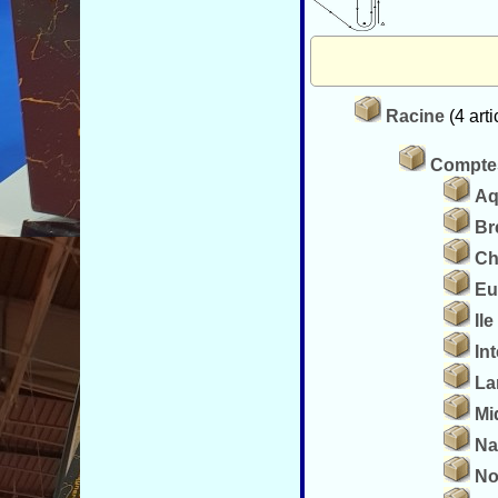
Racine
(4 arti
Comptes
Aq
Br
Ch
Eu
Il
In
La
Mi
Na
No