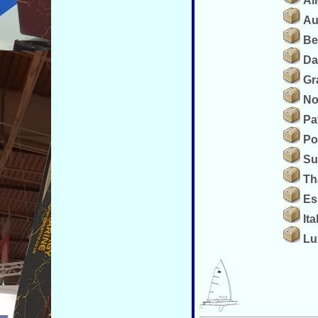
Al
Au
Be
Da
Gr
No
Pa
Po
Su
Th
Es
Ita
Lu