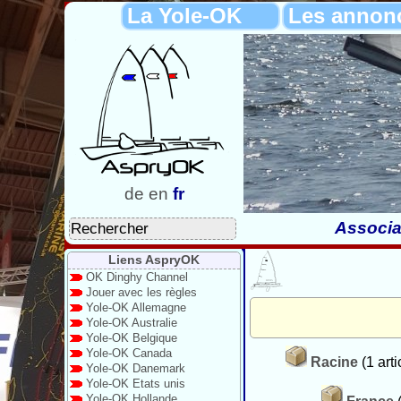
La Yole-OK
Les annon
de
en
fr
Associa
Liens AspryOK
OK Dinghy Channel
Jouer avec les règles
Yole-OK Allemagne
Yole-OK Australie
Yole-OK Belgique
Yole-OK Canada
Racine
(1 arti
Yole-OK Danemark
Yole-OK Etats unis
Yole-OK Hollande