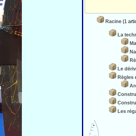
Racine
(1 arti
La tech
Ma
Na
Rè
Le déri
Règles 
Ar
Constru
Constru
Les réga