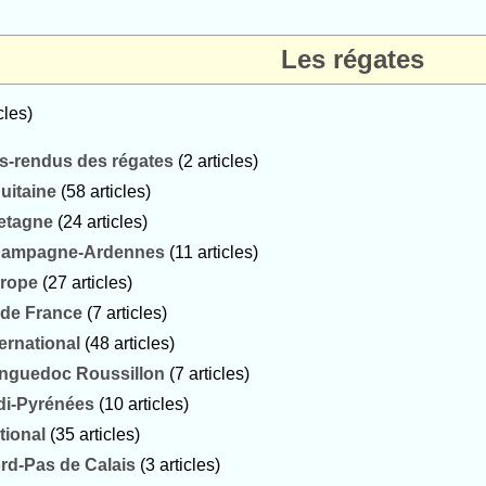
Les régates
cles)
-rendus des régates
(2 articles)
uitaine
(58 articles)
etagne
(24 articles)
ampagne-Ardennes
(11 articles)
rope
(27 articles)
e de France
(7 articles)
ternational
(48 articles)
nguedoc Roussillon
(7 articles)
di-Pyrénées
(10 articles)
tional
(35 articles)
rd-Pas de Calais
(3 articles)