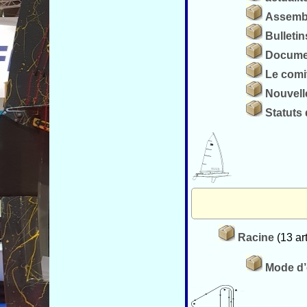
Assembl
Bulletin
Documen
Le comi
Nouvell
Statuts
Racine
(13 art
Mode d’