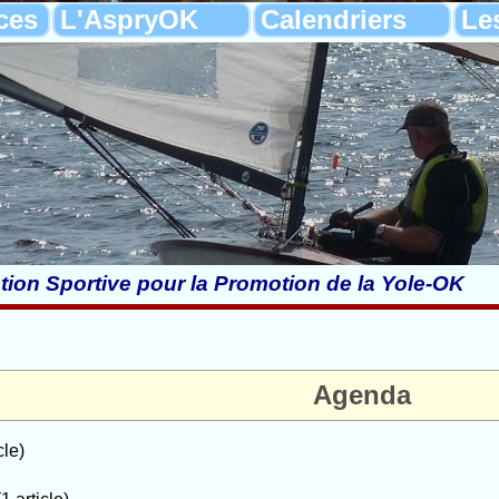
ces
L'AspryOK
Calendriers
Le
tion Sportive pour la Promotion de la Yole-OK
Agenda
cle)