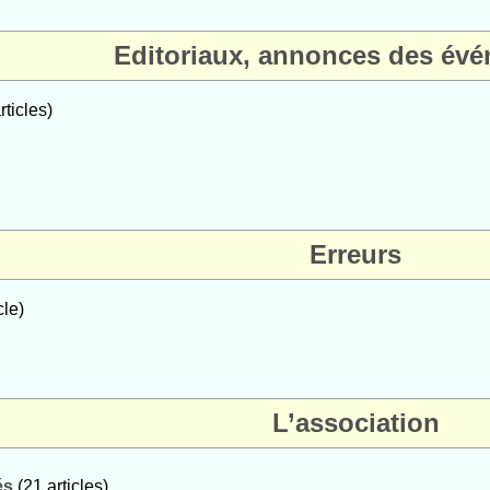
Editoriaux, annonces des év
ticles)
Erreurs
cle)
L’association
és
(21 articles)