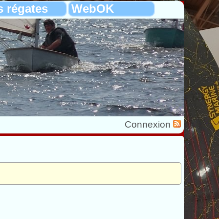
s régates
WebOK
Connexion