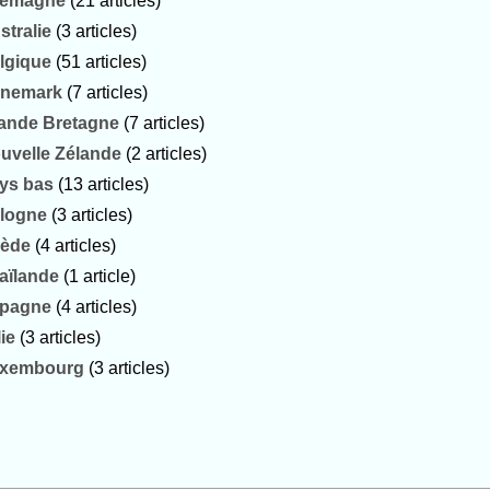
lemagne
(21 articles)
stralie
(3 articles)
lgique
(51 articles)
nemark
(7 articles)
ande Bretagne
(7 articles)
uvelle Zélande
(2 articles)
ys bas
(13 articles)
logne
(3 articles)
ède
(4 articles)
aïlande
(1 article)
pagne
(4 articles)
lie
(3 articles)
xembourg
(3 articles)