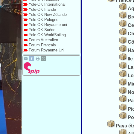
France
Yole-OK International
Aq
Yole-OK Irlande
Yole-OK New Zélande
Br
Yole-OK Pologne
Yole-OK Royaume uni
Ce
Yole-OK Suède
Ch
Yole-OK WorldSailing
Forum Australien
Cô
Forum Français
Forum Royaume Uni
Ha
Il
La
Lo
Mi
No
Pa
Pi
Po
Pays ét