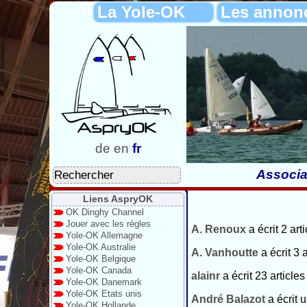
La Yole-OK
Les annon
de
en
fr
Associa
Liens AspryOK
OK Dinghy Channel
Jouer avec les règles
A. Renoux
a écrit 2 art
Yole-OK Allemagne
Yole-OK Australie
A. Vanhoutte
a écrit 3 
Yole-OK Belgique
Yole-OK Canada
alainr
a écrit 23 articles
Yole-OK Danemark
Yole-OK Etats unis
André Balazot
a écrit u
Yole-OK Hollande