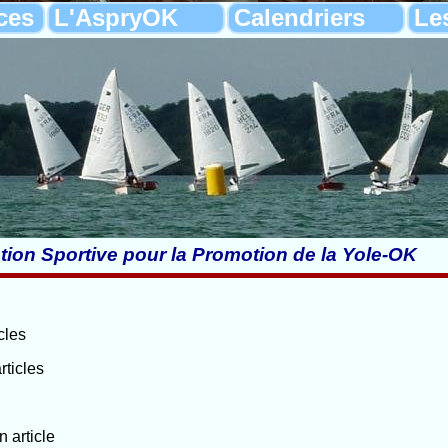
ces
L'AspryOK
Calendriers
Le
tion Sportive pour la Promotion de la Yole-OK
icles
articles
n article