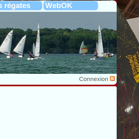
s régates
WebOK
Connexion