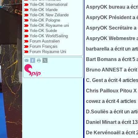
Yole-OK International
AspryOK bureau
a écr
Yole-OK Irlande
Yole-OK New Zélande
AspryOK Président
a 
Yole-OK Pologne
Yole-OK Royaume uni
AspryOK Secrétaire
a 
Yole-OK Suède
Yole-OK WorldSailing
AspryOK Webmestre
Forum Australien
Forum Français
barbarella
a écrit un art
Forum Royaume Uni
Bart Bomans
a écrit 5 
Bruno ANNEST
a écrit
C. Gest
a écrit 4 article
Chris Pailloux Pitou X
cowez
a écrit 4 articles
D.Souliès
a écrit un art
Daniel Minart
a écrit 13
De Kervénoaël
a écrit 