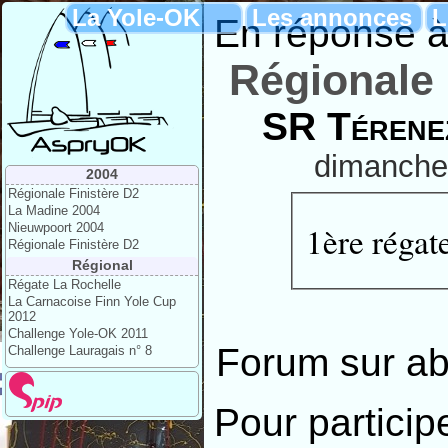
La Yole-OK
Les annonces
L
En réponse à l
Régionale 
SR Térene
dimanche
2004
Régionale Finistère D2
La Madine 2004
1ère réga
Nieuwpoort 2004
Régionale Finistère D2
Régional
Régate La Rochelle
La Carnacoise Finn Yole Cup
2012
Challenge Yole-OK 2011
Forum sur a
Challenge Lauragais n° 8
Pour particip