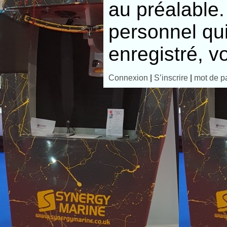
au préalable. 
personnel qui
enregistré, v
Connexion
|
S’inscrire
|
mot de p