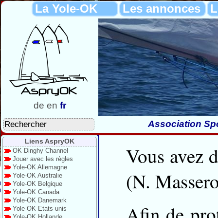
La Yole-OK
Les annonces
L
de
en
fr
Association Spo
Liens AspryOK
Vous avez de
OK Dinghy Channel
Jouer avec les règles
Yole-OK Allemagne
(N. Massero
Yole-OK Australie
Yole-OK Belgique
Yole-OK Canada
Yole-OK Danemark
Afin de pro
Yole-OK Etats unis
Yole-OK Hollande