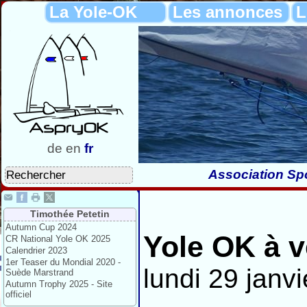
La Yole-OK
Les annonces
L
de
en
fr
Association Spo
Timothée Petetin
Autumn Cup 2024
Yole OK à 
CR National Yole OK 2025
Calendrier 2023
1er Teaser du Mondial 2020 -
lundi 29 janv
Suède Marstrand
Autumn Trophy 2025 - Site
officiel