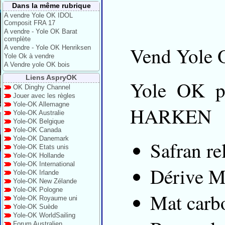
Dans la même rubrique
A vendre Yole OK IDOL
Composit FRA 17
A vendre - Yole OK Barat
complète
Vend Yole
A vendre - Yole OK Henriksen
Yole Ok à vendre
A Vendre yole OK bois
Liens AspryOK
Yole OK p
OK Dinghy Channel
Jouer avec les règles
Yole-OK Allemagne
HARKEN
Yole-OK Australie
Yole-OK Belgique
Yole-OK Canada
Yole-OK Danemark
Safran re
Yole-OK Etats unis
Yole-OK Hollande
Yole-OK International
Dérive 
Yole-OK Irlande
Yole-OK New Zélande
Yole-OK Pologne
Mat carb
Yole-OK Royaume uni
Yole-OK Suède
Yole-OK WorldSailing
Forum Australien