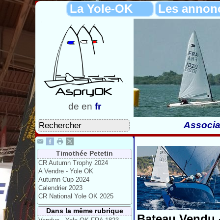
La Yole-OK
Les annon
de
en
fr
Associa
Timothée Petetin
CR Autumn Trophy 2024
A Vendre - Yole OK
Autumn Cup 2024
Calendrier 2023
CR National Yole OK 2025
Dans la même rubrique
Bateau Vendu 