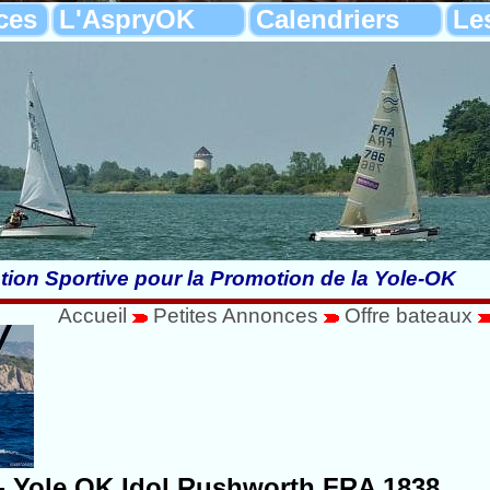
ces
L'AspryOK
Calendriers
Le
tion Sportive pour la Promotion de la Yole-OK
Accueil
Petites Annonces
Offre bateaux
- Yole OK Idol Rushworth FRA 1838