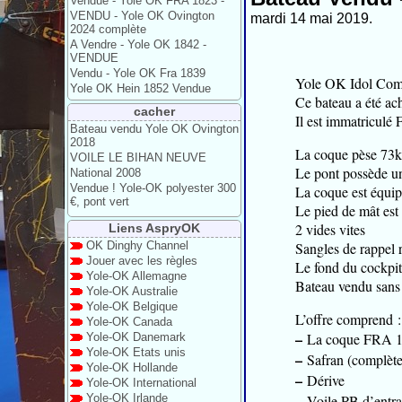
Vendue - Yole OK FRA 1823 -
VENDU - Yole OK Ovington
mardi 14 mai 2019.
2024 complète
A Vendre - Yole OK 1842 -
VENDUE
Vendu - Yole OK Fra 1839
Yole OK Idol Com
Yole OK Hein 1852 Vendue
Ce bateau a été a
cacher
Il est immatriculé
Bateau vendu Yole OK Ovington
2018
La coque pèse 73kg 
VOILE LE BIHAN NEUVE
Le pont possède u
National 2008
Vendue ! Yole-OK polyester 300
La coque est équip
€, pont vert
Le pied de mât est
2 vides vites
Liens AspryOK
OK Dinghy Channel
Sangles de rappel 
Jouer avec les règles
Le fond du cockpit 
Yole-OK Allemagne
Bateau vendu sans 
Yole-OK Australie
Yole-OK Belgique
L’offre comprend :
Yole-OK Canada
–
La coque FRA 1
Yole-OK Danemark
Yole-OK Etats unis
–
Safran (complète
Yole-OK Hollande
–
Dérive
Yole-OK International
–
Yole-OK Irlande
Voile PB d’entr