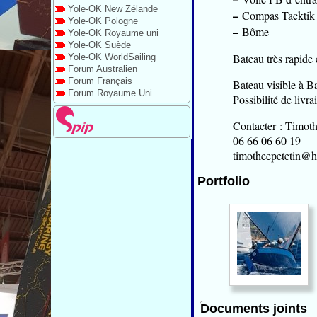
Yole-OK New Zélande
–
Compas Tacktik
Yole-OK Pologne
–
Bôme
Yole-OK Royaume uni
Yole-OK Suède
Bateau très rapide 
Yole-OK WorldSailing
Forum Australien
Forum Français
Bateau visible à B
Forum Royaume Uni
Possibilité de livr
Contacter : Timoth
06 66 06 60 19
timotheepetetin@ho
Portfolio
Documents joints