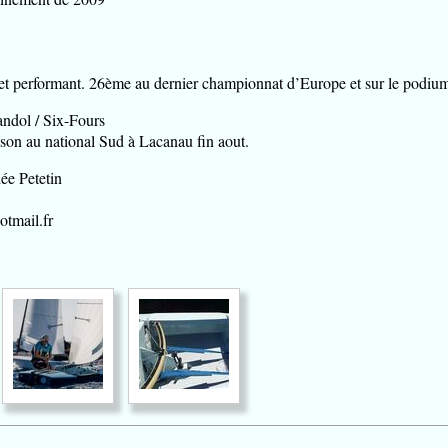
et performant. 26ème au dernier championnat d’Europe et sur le podium s
andol / Six-Fours
aison au national Sud à Lacanau fin aout.
ée Petetin
tmail.fr