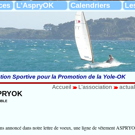
ces
L'AspryOK
Calendriers
Le
tion Sportive pour la Promotion de la Yole-OK
Accueil
L’association
actual
SPRYOK
ible
s annoncé dans notre lettre de voeux, une ligne de vêtement ASPRYOK