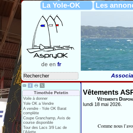
La Yole-OK
Les annon
de
en
fr
Associa
Vêtements A
Timothée Petetin
Voile à donner
Vêtements Dispon
Yole OK a Vendre
lundi 18 mai 2026.
A vendre - Yole OK Barat
complète
Coupe Granchamp, Avis de
course disponible
Comme nous l’avon
Tour des Lacs 3/9 Lac de
l’Ailette