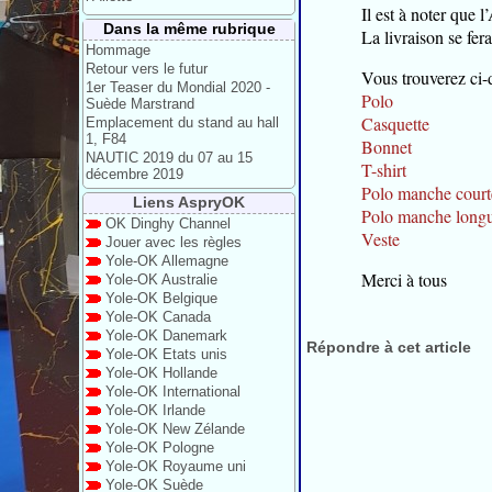
Il est à noter que
Dans la même rubrique
La livraison se fer
Hommage
Retour vers le futur
Vous trouverez ci-d
1er Teaser du Mondial 2020 -
Polo
Suède Marstrand
Casquette
Emplacement du stand au hall
1, F84
Bonnet
NAUTIC 2019 du 07 au 15
T-shirt
décembre 2019
Polo manche court
Liens AspryOK
Polo manche long
OK Dinghy Channel
Veste
Jouer avec les règles
Yole-OK Allemagne
Merci à tous
Yole-OK Australie
Yole-OK Belgique
Yole-OK Canada
Yole-OK Danemark
Répondre à cet article
Yole-OK Etats unis
Yole-OK Hollande
Yole-OK International
Yole-OK Irlande
Yole-OK New Zélande
Yole-OK Pologne
Yole-OK Royaume uni
Yole-OK Suède