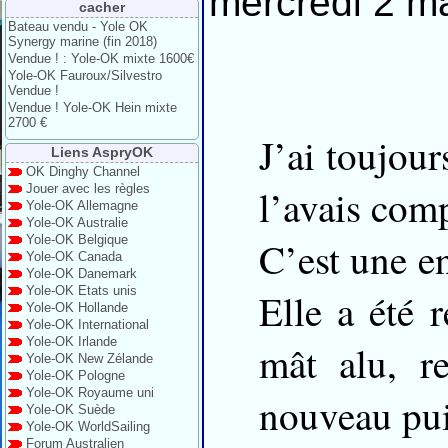
mercredi 2 m
cacher
Bateau vendu - Yole OK
Synergy marine (fin 2018)
Vendue ! : Yole-OK mixte 1600€
Yole-OK Fauroux/Silvestro
Vendue !
Vendue ! Yole-OK Hein mixte
2700 €
J’ai toujou
Liens AspryOK
OK Dinghy Channel
Jouer avec les règles
l’avais comp
Yole-OK Allemagne
Yole-OK Australie
Yole-OK Belgique
C’est une e
Yole-OK Canada
Yole-OK Danemark
Yole-OK Etats unis
Elle a été r
Yole-OK Hollande
Yole-OK International
Yole-OK Irlande
mât alu, r
Yole-OK New Zélande
Yole-OK Pologne
Yole-OK Royaume uni
nouveau pui
Yole-OK Suède
Yole-OK WorldSailing
Forum Australien