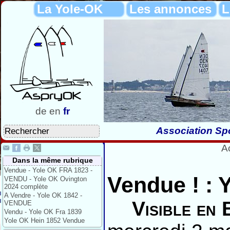
La Yole-OK
Les annonces
L
de
en
fr
Association Spo
A
Dans la même rubrique
Vendue - Yole OK FRA 1823 -
Vendue ! : 
VENDU - Yole OK Ovington
2024 complète
A Vendre - Yole OK 1842 -
Visible en 
VENDUE
Vendu - Yole OK Fra 1839
Yole OK Hein 1852 Vendue