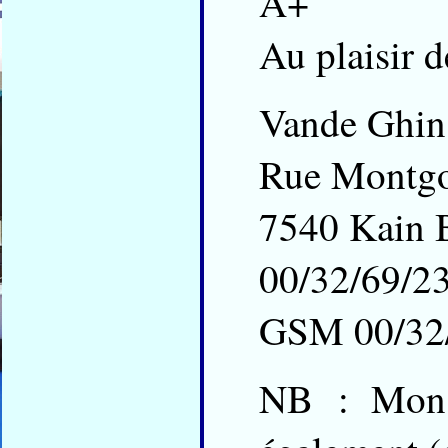
A+
Au plaisir d
Vande Ghin
Rue Montg
7540 Kain 
00/32/69/2
GSM 00/32
NB : Mons