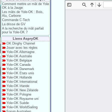
Comment mettre un mât de Yole
OK à la Jauge
Les mâts de Yole-OK : Bois,
Alu, Carbone
Commande C-Tech
La drisse de GV
A la recherche du mât parfait
pour la Yole-OK ?
Liens AspryOK
OK Dinghy Channel
Jouer avec les règles
Yole-OK Allemagne
Yole-OK Australie
Yole-OK Belgique
Yole-OK Canada
Yole-OK Danemark
Yole-OK Etats unis
Yole-OK Hollande
Yole-OK International
Yole-OK Irlande
Yole-OK New Zélande
Yole-OK Pologne
Yole-OK Royaume uni
Yole-OK Suède
Yole-OK WorldSailing
Forum Australien