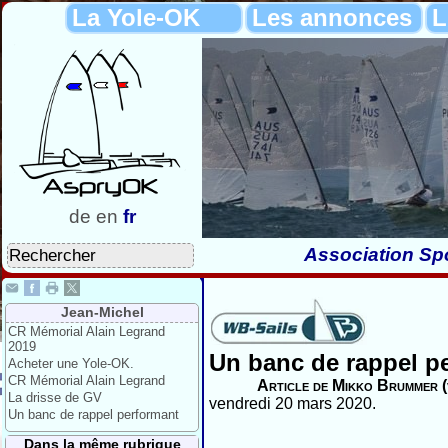
La Yole-OK
Les annonces
L
de
en
fr
Association Spo
Jean-Michel
CR Mémorial Alain Legrand
2019
Un banc de rappel p
Acheter une Yole-OK.
CR Mémorial Alain Legrand
Article de Mikko Brummer (
La drisse de GV
vendredi 20 mars 2020.
Un banc de rappel performant
Dans la même rubrique