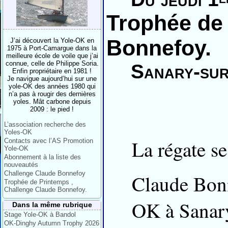
Trophée de 
Bonnefoy.
J’ai découvert la Yole-OK en
1975 à Port-Camargue dans la
meilleure école de voile que j’ai
connue, celle de Philippe Soria.
Sanary-su
Enfin propriétaire en 1981 !
Je navigue aujourd’hui sur une
yole-OK des années 1980 qui
n’a pas à rougir des dernières
yoles. Mât carbone depuis
2009 : le pied !
L’association recherche des
Yoles-OK
La régate se 
Contacts avec l’AS Promotion
Yole-OK
Abonnement à la liste des
nouveautés
Challenge Claude Bonnefoy
Claude Bonn
Trophée de Printemps ,
Challenge Claude Bonnefoy.
OK à Sanar
Dans la même rubrique
Stage Yole-OK à Bandol
OK-Dinghy Autumn Trophy 2026