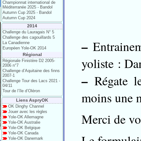
Championnat international de
Méditerranée 2025 - Bandol
Autumn Cup 2025 - Bandol
Autumn Cup 2024
2014
Challenge du Lauragais N° 5
Challenge des cagouillards 5
–
Entraineme
La Canadienne
Européen Yole-OK 2014
Régional
yoliste : D
Régionale Finistère D2 2005-
2006 n°7
Challenge d’Aquitaine des finns
–
Régate le
2007-1
Challenge Tour des Lacs 2021 -
04/11
Tour de l’île d’Oléron
moins une 
Liens AspryOK
OK Dinghy Channel
Jouer avec les règles
Merci de vou
Yole-OK Allemagne
Yole-OK Australie
Yole-OK Belgique
Yole-OK Canada
Le formulair
Yole-OK Danemark