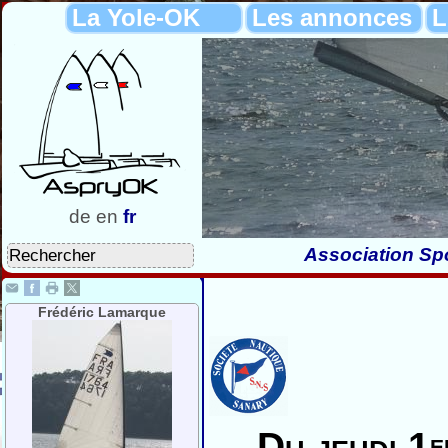
La Yole-OK
Les annonces
L
de
en
fr
Association Spo
Frédéric Lamarque
Du jeudi 1
e