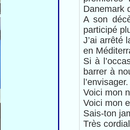
Danemark d
A son décès
participé pl
J’ai arrêté 
en Méditer
Si à l’occa
barrer à no
l’envisager.
Voici mon 
Voici mon e
Sais-ton jam
Très cordia