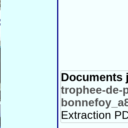
Documents j
trophee-de-
bonnefoy_a8
Extraction PD