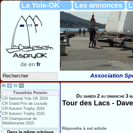
La Yole-OK
Les annonces
L
de
en
fr
Association Spo
Timothée Petetin
Du samedi 2 au dimanche 3 m
CR National Yole OK 2024
Tour des Lacs - Dave
CR Grand Prix de Loctudy
CR Autumn Trophy 2024
CR Autumn Trophy 2025
CR Championnat de
Méditerranée 2025
Répondre à cet article
Dans la même rubrique