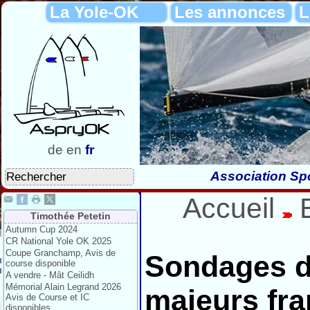
La Yole-OK
Les annonces
L
de
en
fr
Association Spo
Accueil
Timothée Petetin
Autumn Cup 2024
CR National Yole OK 2025
Coupe Granchamp, Avis de
Sondages d
course disponible
A vendre - Mât Ceilidh
Mémorial Alain Legrand 2026
majeurs fra
Avis de Course et IC
disponibles