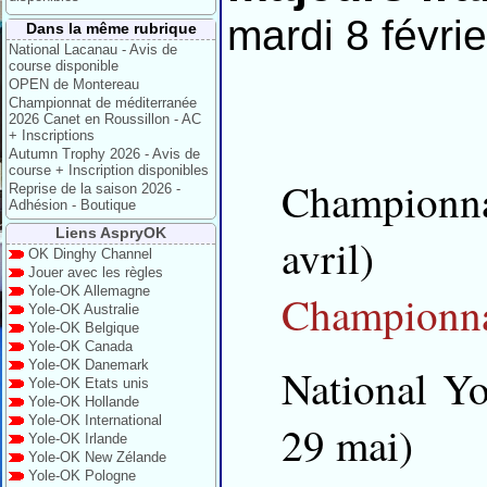
mardi 8 févri
Dans la même rubrique
National Lacanau - Avis de
course disponible
OPEN de Montereau
Championnat de méditerranée
2026 Canet en Roussillon - AC
+ Inscriptions
Autumn Trophy 2026 - Avis de
course + Inscription disponibles
Championn
Reprise de la saison 2026 -
Adhésion - Boutique
Liens AspryOK
avril)
OK Dinghy Channel
Jouer avec les règles
Yole-OK Allemagne
Championna
Yole-OK Australie
Yole-OK Belgique
Yole-OK Canada
Yole-OK Danemark
National Y
Yole-OK Etats unis
Yole-OK Hollande
Yole-OK International
29 mai)
Yole-OK Irlande
Yole-OK New Zélande
Yole-OK Pologne