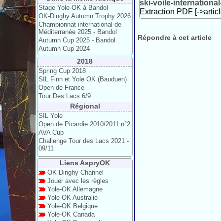
ski-voile-internation
Stage Yole-OK à Bandol
Extraction PDF [->artic
OK-Dinghy Autumn Trophy 2026
Championnat international de
Méditerranée 2025 - Bandol
Répondre à cet article
Autumn Cup 2025 - Bandol
Autumn Cup 2024
2018
Spring Cup 2018
SIL Finn et Yole OK (Bauduen)
Open de France
Tour Des Lacs 6/9
Régional
SIL Yole
Open de Picardie 2010/2011 n°2
AVA Cup
Challenge Tour des Lacs 2021 -
09/11
Liens AspryOK
OK Dinghy Channel
Jouer avec les règles
Yole-OK Allemagne
Yole-OK Australie
Yole-OK Belgique
Yole-OK Canada