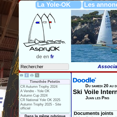
La Yole-OK
Les annon
de
en
fr
Associa
Timothée Petetin
Du samedi 20 au d
CR Autumn Trophy 2024
Ski Voile Inter
A Vendre - Yole OK
Autumn Cup 2024
Juan les Pins
CR National Yole OK 2025
Autumn Trophy 2025 - Site
officiel
Documents joints
Dans la même rubrique