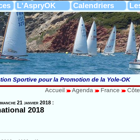
ces
L'AspryOK
Calendriers
Le
tion Sportive pour la Promotion de la Yole-OK
Accueil
Agenda
France
Côte
imanche 21 janvier 2018 :
national 2018