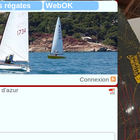
s régates
WebOK
Connexion
 d’azur