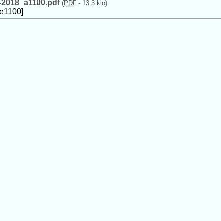
al-2018_a1100.pdf
(
PDF
-
13.3 kio
)
le1100]