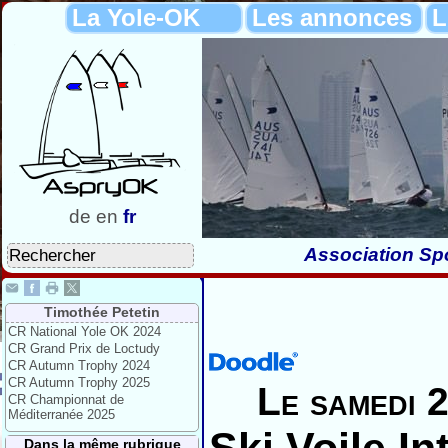
La Yole-OK
Les annonces
L
de
en
fr
Association Spo
Timothée Petetin
CR National Yole OK 2024
CR Grand Prix de Loctudy
CR Autumn Trophy 2024
CR Autumn Trophy 2025
Le samedi 2
CR Championnat de
Méditerranée 2025
Dans la même rubrique