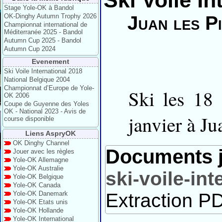
Ski Voile In
Stage Yole-OK à Bandol
OK-Dinghy Autumn Trophy 2026
Juan les P
Championnat international de
Méditerranée 2025 - Bandol
Autumn Cup 2025 - Bandol
Autumn Cup 2024
Evenement
Ski Voile International 2018
National Belgique 2004
Championnat d’Europe de Yole-
Ski les 18 
OK 2006
Coupe de Guyenne des Yoles
OK - National 2023 - Avis de
janvier à Ju
course disponible
Liens AspryOK
OK Dinghy Channel
Documents j
Jouer avec les règles
Yole-OK Allemagne
Yole-OK Australie
ski-voile-in
Yole-OK Belgique
Yole-OK Canada
Yole-OK Danemark
Extraction PD
Yole-OK Etats unis
Yole-OK Hollande
Yole-OK International