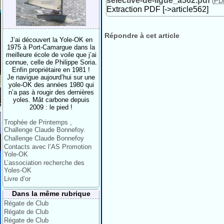
selective-de-ligue_a562.pdf
(
PD
Extraction PDF [->article562]
Répondre à cet article
J’ai découvert la Yole-OK en
1975 à Port-Camargue dans la
meilleure école de voile que j’ai
connue, celle de Philippe Soria.
Enfin propriétaire en 1981 !
Je navigue aujourd’hui sur une
yole-OK des années 1980 qui
n’a pas à rougir des dernières
yoles. Mât carbone depuis
2009 : le pied !
Trophée de Printemps ,
Challenge Claude Bonnefoy.
Challenge Claude Bonnefoy
Contacts avec l’AS Promotion
Yole-OK
L’association recherche des
Yoles-OK
Livre d’or
Dans la même rubrique
Régate de Club
Régate de Club
Régate de Club