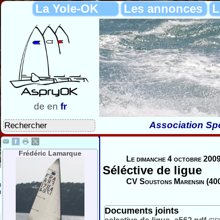
La Yole-OK
Les annonces
L
de
en
fr
Association Spo
Frédéric Lamarque
Le dimanche 4 octobre 2009
Séléctive de ligue
CV Soustons Marensin (40
Documents joints