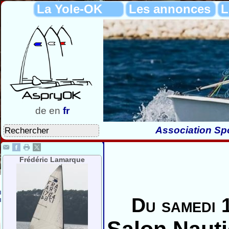
La Yole-OK
Les annonces
L
de
en
fr
Association Spo
Frédéric Lamarque
Du samedi 