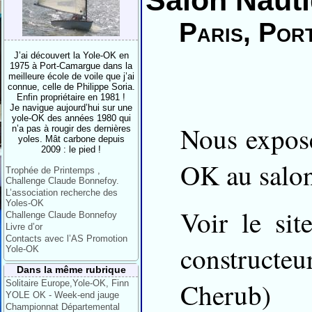
Salon Nauti
Paris, Por
J’ai découvert la Yole-OK en
1975 à Port-Camargue dans la
meilleure école de voile que j’ai
connue, celle de Philippe Soria.
Enfin propriétaire en 1981 !
Je navigue aujourd’hui sur une
yole-OK des années 1980 qui
Nous expose
n’a pas à rougir des dernières
yoles. Mât carbone depuis
2009 : le pied !
OK au salon
Trophée de Printemps ,
Challenge Claude Bonnefoy.
L’association recherche des
Yoles-OK
Voir le sit
Challenge Claude Bonnefoy
Livre d’or
Contacts avec l’AS Promotion
constructeu
Yole-OK
Dans la même rubrique
Cherub)
Solitaire Europe,Yole-OK, Finn
YOLE OK - Week-end jauge
Championnat Départemental