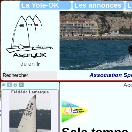
La Yole-OK
Les annonces
L
de
en
fr
Association Spo
Acc
Frédéric Lamarque