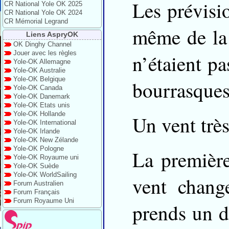
Les prévisio
CR National Yole OK 2025
CR National Yole OK 2024
CR Mémorial Legrand
même de la
Liens AspryOK
OK Dinghy Channel
Jouer avec les règles
n’étaient pa
Yole-OK Allemagne
Yole-OK Australie
Yole-OK Belgique
bourrasques
Yole-OK Canada
Yole-OK Danemark
Yole-OK Etats unis
Yole-OK Hollande
Un vent très
Yole-OK International
Yole-OK Irlande
Yole-OK New Zélande
Yole-OK Pologne
La première
Yole-OK Royaume uni
Yole-OK Suède
Yole-OK WorldSailing
vent change
Forum Australien
Forum Français
Forum Royaume Uni
prends un dé