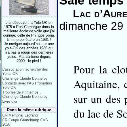
Sale temps 
Lac d’Aure
dimanche 29
J’ai découvert la Yole-OK en
1975 à Port-Camargue dans la
meilleure école de voile que j’ai
connue, celle de Philippe Soria.
Enfin propriétaire en 1981 !
Je navigue aujourd’hui sur une
yole-OK des années 1980 qui
n’a pas à rougir des dernières
yoles. Mât carbone depuis
2009 : le pied !
Pour la clo
L’association recherche des
Yoles-OK
Challenge Claude Bonnefoy
Aquitaine, 
Contacts avec l’AS Promotion
Yole-OK
Trophée de Printemps ,
sur un des p
Challenge Claude Bonnefoy.
Livre d’or
du lac de So
Dans la même rubrique
CR Mémorial Legrand
CR Coupe Granchamp CVB
2026