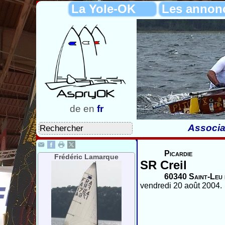
La Yole-OK
Les annon
de
en
fr
Associa
Picardie
Frédéric Lamarque
SR Creil
60340 Saint-Leu 
vendredi 20 août 2004.