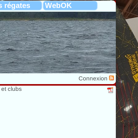
s régates
WebOK
Connexion
 et clubs