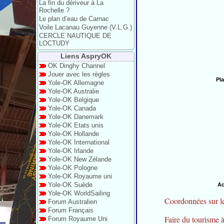
La fin du dériveur à La
Rochelle ?
Le plan d’eau de Carnac
Voile Lacanau Guyenne (V.L.G.)
CERCLE NAUTIQUE DE
LOCTUDY
Liens AspryOK
OK Dinghy Channel
Jouer avec les règles
Pl
Yole-OK Allemagne
Yole-OK Australie
Yole-OK Belgique
Yole-OK Canada
Yole-OK Danemark
Yole-OK Etats unis
Yole-OK Hollande
Yole-OK International
Yole-OK Irlande
Yole-OK New Zélande
Yole-OK Pologne
Yole-OK Royaume uni
Yole-OK Suède
Ac
Yole-OK WorldSailing
Coordonnées sur l
Forum Australien
Forum Français
Faire du tourisme 
Forum Royaume Uni