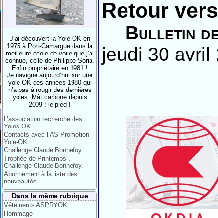
Retour vers 
Bulletin d
J’ai découvert la Yole-OK en
1975 à Port-Camargue dans la
jeudi 30 avril
meilleure école de voile que j’ai
connue, celle de Philippe Soria.
Enfin propriétaire en 1981 !
Je navigue aujourd’hui sur une
yole-OK des années 1980 qui
n’a pas à rougir des dernières
yoles. Mât carbone depuis
2009 : le pied !
L’association recherche des
Yoles-OK
Contacts avec l’AS Promotion
Yole-OK
Challenge Claude Bonnefoy
Trophée de Printemps ,
Challenge Claude Bonnefoy.
Abonnement à la liste des
nouveautés
Dans la même rubrique
Vêtements ASPRYOK
Hommage