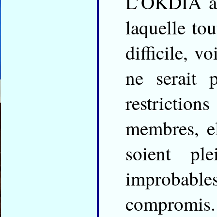
L’OKDIA a t
laquelle to
difficile, v
ne serait 
restrictio
membres, el
soient pl
improbabl
compromis.