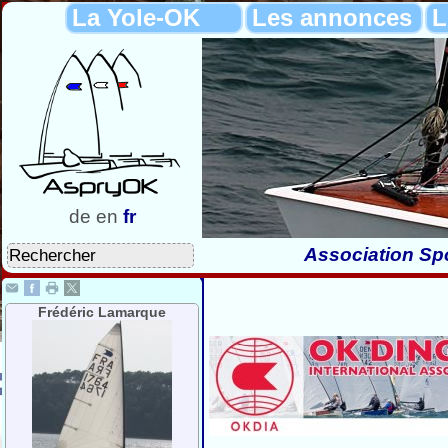
La Yole-OK
Les annonces
L
de
en
fr
Association Spo
Frédéric Lamarque