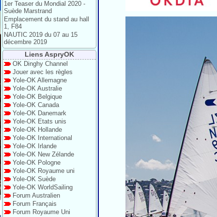
1er Teaser du Mondial 2020 -
Suède Marstrand
Emplacement du stand au hall
1, F84
NAUTIC 2019 du 07 au 15
décembre 2019
Liens AspryOK
OK Dinghy Channel
Jouer avec les règles
Yole-OK Allemagne
Yole-OK Australie
Yole-OK Belgique
Yole-OK Canada
Yole-OK Danemark
Yole-OK Etats unis
Yole-OK Hollande
Yole-OK International
Yole-OK Irlande
Yole-OK New Zélande
Yole-OK Pologne
Yole-OK Royaume uni
Yole-OK Suède
Yole-OK WorldSailing
Forum Australien
Forum Français
Forum Royaume Uni