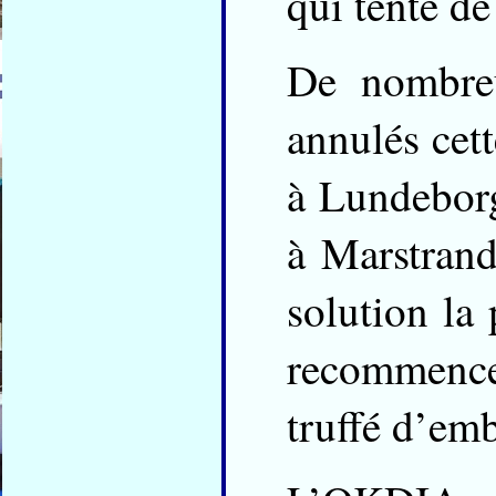
qui tente de
De nombre
annulés cet
à Lundebor
à Marstrand
solution la 
recommence
truffé d’em