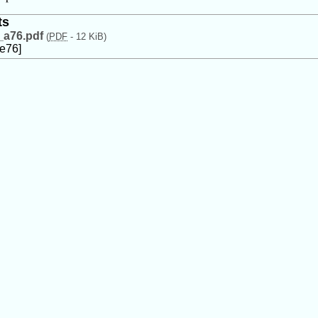
ts
2_a76.pdf
(
PDF
-
12 KiB
)
le76]