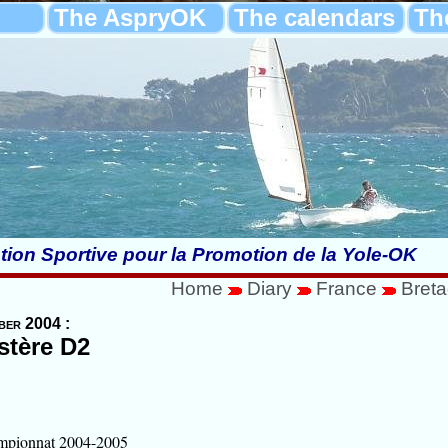
The AspryOK
The calendars
Th
tion Sportive pour la Promotion de la Yole-OK
Home
Diary
France
Bret
ber 2004 :
stère D2
ampionnat 2004-2005