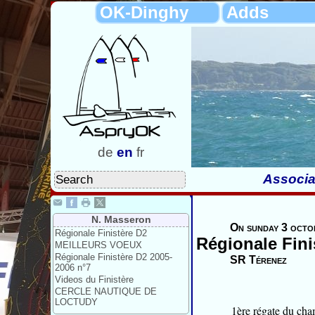
OK-Dinghy
Adds
de
en
fr
Associa
N. Masseron
On sunday 3 octo
Régionale Finistère D2
Régionale Fini
MEILLEURS VOEUX
Régionale Finistère D2 2005-
SR Térenez
2006 n°7
Videos du Finistère
CERCLE NAUTIQUE DE
LOCTUDY
1ère régate du ch