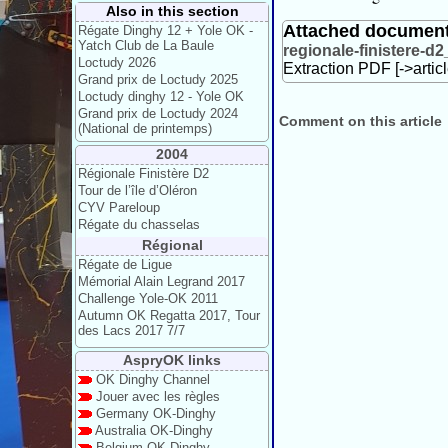
Also in this section
Attached documen
Régate Dinghy 12 + Yole OK -
Yatch Club de La Baule
regionale-finistere-d
Loctudy 2026
Extraction PDF [->artic
Grand prix de Loctudy 2025
Loctudy dinghy 12 - Yole OK
Grand prix de Loctudy 2024
Comment on this article
(National de printemps)
2004
Régionale Finistère D2
Tour de l’île d’Oléron
CYV Pareloup
Régate du chasselas
Régional
Régate de Ligue
Mémorial Alain Legrand 2017
Challenge Yole-OK 2011
Autumn OK Regatta 2017, Tour
des Lacs 2017 7/7
AspryOK links
OK Dinghy Channel
Jouer avec les règles
Germany OK-Dinghy
Australia OK-Dinghy
Belgium OK-Dinghy