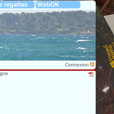
e regattas
WebOK
Connexion
agne