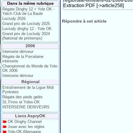
regionale-finistere-d2-2006-20
Dans la même rubrique
Extraction PDF [->article258]
Régate Dinghy 12 + Yole OK -
Yatch Club de La Baule
Loctudy 2026
Répondre à cet article
Grand prix de Loctudy 2025
Loctudy dinghy 12 - Yole OK
Grand prix de Loctudy 2024
(National de printemps)
2006
Interserie dériveur
Régate de la Porcelaine
interserie
Championnat du Monde de Yole-
OK 2006
Interserie dériveur
Régional
Entraînement de la Ligue Midi
Pyrénées
Régate des pieds gelés
SL Finns et Yoles-OK
INTERSERIE DERIVEURS
Liens AspryOK
OK Dinghy Channel
Jouer avec les règles
Yole-OK Allemagne