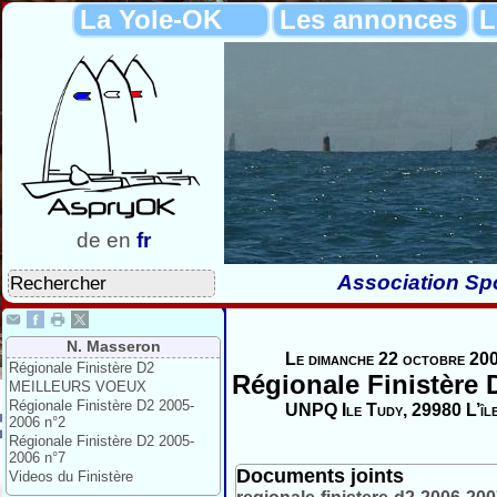
La Yole-OK
Les annonces
L
de
en
fr
Association Spo
N. Masseron
Le dimanche 22 octobre 200
Régionale Finistère D2
Régionale Finistère 
MEILLEURS VOEUX
Régionale Finistère D2 2005-
UNPQ Ile Tudy, 29980 L’îl
2006 n°2
Régionale Finistère D2 2005-
2006 n°7
Documents joints
Videos du Finistère