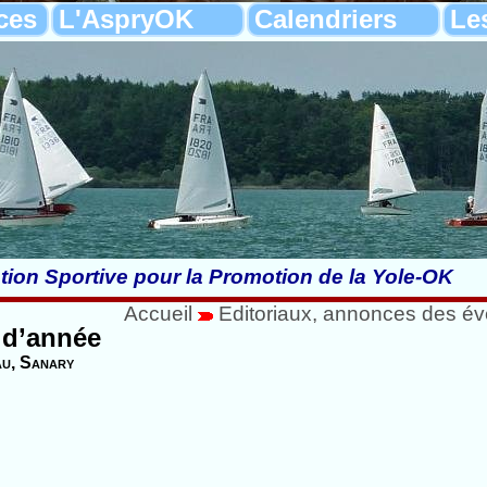
ces
L'AspryOK
Calendriers
Le
tion Sportive pour la Promotion de la Yole-OK
Accueil
Editoriaux, annonces des é
 d’année
u, Sanary