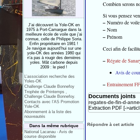
Combien serons no
Si vous pensez ven
–
Numéro de voile
J’ai découvert la Yole-OK en
–
Nom
1975 à Port-Camargue dans la
meilleure école de voile que j’ai
–
Prénom
connue, celle de Philippe Soria.
Enfin propriétaire en 1981 !
Ceci afin de facili
Je navigue aujourd’hui sur une
yole-OK des années 1980 qui
n’a pas à rougir des dernières
–
Régate de Sanar
yoles. Mât carbone depuis
2009 : le pied !
Avis de cour
L’association recherche des
Yoles-OK
–
Entrainement FF
Challenge Claude Bonnefoy
Trophée de Printemps ,
Documents joints
Challenge Claude Bonnefoy.
Contacts avec l’AS Promotion
regates-de-fin-d-ann
Yole-OK
Extraction PDF [->artic
Abonnement à la liste des
nouveautés
Répondre à cet article
Dans la même rubrique
National Lacanau - Avis de
course disponible