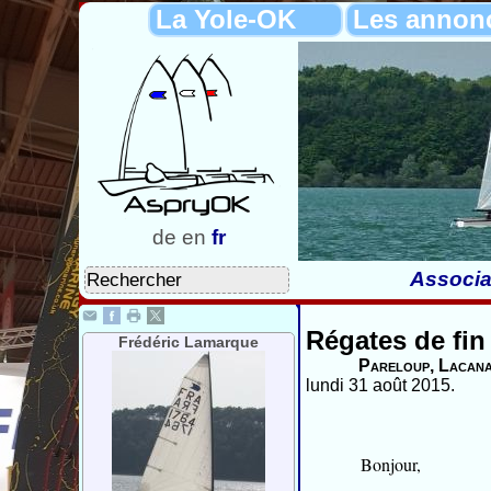
La Yole-OK
Les annon
de
en
fr
Associa
Régates de fin
Frédéric Lamarque
Pareloup, Lacana
lundi 31 août 2015.
Bonjour,