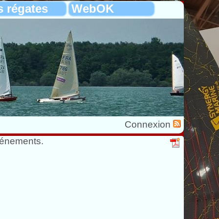
s régates
WebOK
Connexion
vénements.