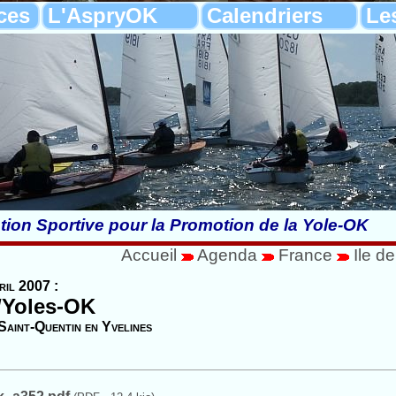
ces
L'AspryOK
Calendriers
Le
tion Sportive pour la Promotion de la Yole-OK
Accueil
Agenda
France
Ile d
ril 2007 :
/Yoles-OK
Saint-Quentin en Yvelines