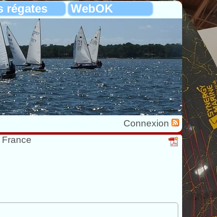
s régates
WebOK
Connexion
e France