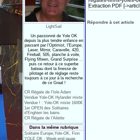
regates-finns-yoles-
Extraction PDF [->artic
Répondre à cet article
LightSail
Un passionné de Yole OK
depuis la plus tendre enfance en
passant par l’Optimist, l’Europe,
Laser, Mirror, Caravelle, 420,
Fireball, 505, planche à voile,
Flying fifteen, Grand Surprise ...
puis ce retour à ce superbe
bateau dont la finesse de
pilotage et de réglage reste
toujours à ce jour à la recherche
de ce Graal !
CR Régate de l’Isle Adam
Vendue Yole-OK Hylander mixte
Vendue ! : Yole-OK mixte 1600€
1er OPEN des Solitaires
d’Enghien les bains
CR Régate de l’Ailette
Dans la même rubrique
Solitaire Europe,Yole-OK, Finn
YOLE OK - Week-end jauge