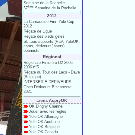
Semaine de la Rochelle
ème
57
Semaine de la Rochelle
2012
La Carnacoise Finn Yole Cup
2012
Régate de Ligue
Régate des pieds gelés
SL tous supports (PaV, YoleOK,
catas, dériveurs(lasers),
optimists
Régional
Régionale Finistère D2 2005-
2006 n°5
Régate du Tour des Lacs - Dave
(Belgique)
INTERSERIE DERIVEURS
Open Dériveurs Biscarosse
2021
Liens AspryOK
OK Dinghy Channel
Jouer avec les règles
Yole-OK Allemagne
Yole-OK Australie
Yole-OK Belgique
Yole-OK Canada