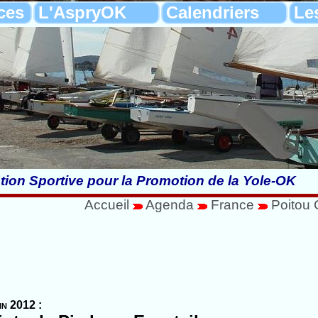
ces
L'AspryOK
Calendriers
Le
tion Sportive pour la Promotion de la Yole-OK
Accueil
Agenda
France
Poitou 
in 2012 :