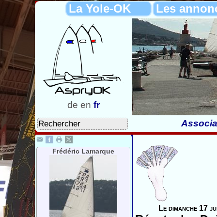
La Yole-OK
Les annon
de
en
fr
Associa
Frédéric Lamarque
Le dimanche 17 ju