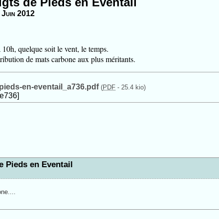
gts de Pieds en Eventail
 Juin 2012
10h, quelque soit le vent, le temps.
tribution de mats carbone aux plus méritants.
pieds-en-eventail_a736.pdf
(
PDF
-
25.4 kio
)
le736]
e Pieds en Eventail
ne....