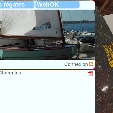
s régates
WebOK
Connexion
Charentes