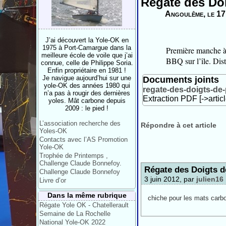
Régate des Doi
Angoulême, le 17
J’ai découvert la Yole-OK en
1975 à Port-Camargue dans la
Première manche à 
meilleure école de voile que j’ai
BBQ sur l’île. Dis
connue, celle de Philippe Soria.
Enfin propriétaire en 1981 !
Je navigue aujourd’hui sur une
Documents joints
yole-OK des années 1980 qui
regate-des-doigts-de-
n’a pas à rougir des dernières
Extraction PDF [->artic
yoles. Mât carbone depuis
2009 : le pied !
L’association recherche des
Répondre à cet article
Yoles-OK
Contacts avec l’AS Promotion
Yole-OK
Trophée de Printemps ,
Challenge Claude Bonnefoy.
Régate des Doigts d
Challenge Claude Bonnefoy
3 juin 2012, par
julien16
Livre d’or
Dans la même rubrique
chiche pour les mats carbo
Régate Yole OK - Chatellerault
Semaine de La Rochelle
National Yole-OK 2022