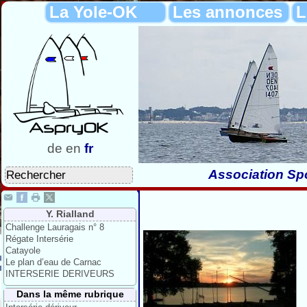
La Yole-OK
Les annonces
L
de
en
fr
Association Spo
Y. Rialland
Challenge Lauragais n° 8
Régate Intersérie
Catayole
Le plan d’eau de Carnac
INTERSERIE DERIVEURS
Dans la même rubrique