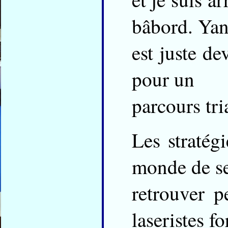
bâbord. Ya
est juste de
pour un
parcours tria
Les stratég
monde de s
retrouver 
laseristes fo