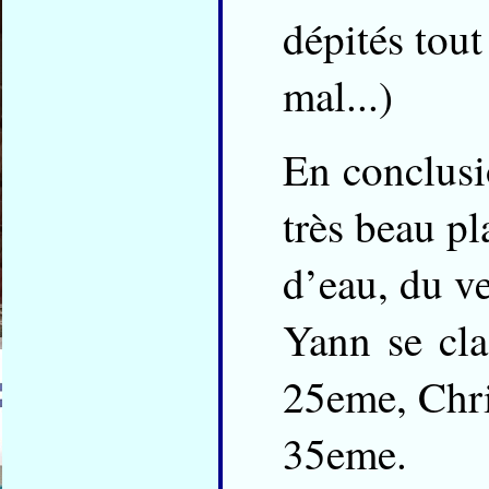
dépités tout
mal...)
En conclusio
très beau pl
d’eau, du ve
Yann se cl
25eme, Chri
35eme.