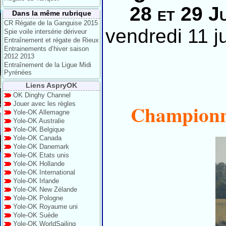
28 et 29 J
Dans la même rubrique
CR Régate de la Ganguise 2015
vendredi 11 ju
Spie voile intersérie dériveur
Entraînement et régate de Rieux
Entrainements d’hiver saison
2012 2013
Entraînement de la Ligue Midi
Pyrénées
Liens AspryOK
OK Dinghy Channel
Jouer avec les règles
Championna
Yole-OK Allemagne
Yole-OK Australie
Yole-OK Belgique
Yole-OK Canada
Yole-OK Danemark
Yole-OK Etats unis
Yole-OK Hollande
Yole-OK International
Yole-OK Irlande
Yole-OK New Zélande
Yole-OK Pologne
Yole-OK Royaume uni
Yole-OK Suède
Yole-OK WorldSailing