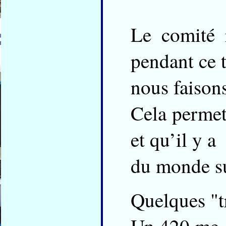
Le comité r
pendant ce 
nous faisons
Cela permet 
et qu’il y a
du monde sur
Quelques "tri