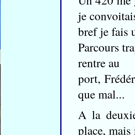
Un 420 me g
je convoitai
bref je fais
Parcours tra
rentre au
port, Frédér
que mal...
A la deuxi
place, mais 