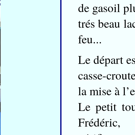
de gasoil pl
trés beau la
feu...
Le départ es
casse-crout
la mise à l’e
Le petit to
Frédéric,