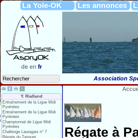
La Yole-OK
Les annonces
L
de
en
fr
Association Spo
Accue
Y. Rialland
Entraînement de la Ligue Midi
Pyrénées
Entraînement de la Ligue Midi
Pyrénées
Championnat de Ligue Midi
Pyrénées
Régate à P
Challenge Lauragais n° 7
Régate du Tariquet