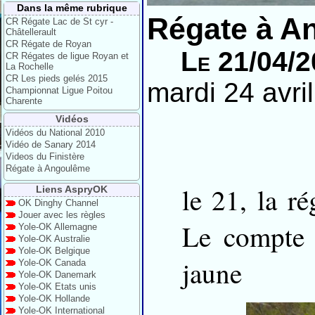
Dans la même rubrique
Régate à A
CR Régate Lac de St cyr -
Châtellerault
CR Régate de Royan
Le 21/04/
CR Régates de ligue Royan et
La Rochelle
CR Les pieds gelés 2015
mardi 24 avri
Championnat Ligue Poitou
Charente
Vidéos
Vidéos du National 2010
Vidéo de Sanary 2014
Videos du Finistère
Régate à Angoulême
le 21, la ré
Liens AspryOK
OK Dinghy Channel
Jouer avec les règles
Le compte 
Yole-OK Allemagne
Yole-OK Australie
Yole-OK Belgique
jaune
Yole-OK Canada
Yole-OK Danemark
Yole-OK Etats unis
Yole-OK Hollande
Yole-OK International