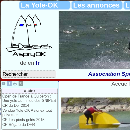
La Yole-OK
Les annonces
L
de
en
fr
Association Spo
Accueil
alainr
Open de France à Quiberon :
Une yole au milieu des SNIPES
CR du Der 2014
Vendue Yole OK Avionex tout
polyester
CR Les pieds gelés 2015
CR Régate du DER