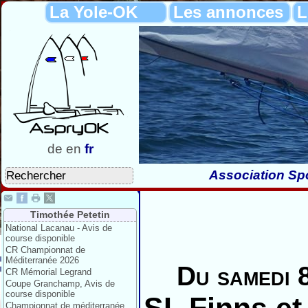
La Yole-OK
Les annonces
L
de
en
fr
Association Spo
Timothée Petetin
National Lacanau - Avis de
course disponible
CR Championnat de
Méditerranée 2026
Du samedi 
CR Mémorial Legrand
Coupe Granchamp, Avis de
course disponible
Championnat de méditerranée