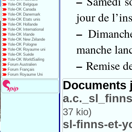
–
Samedi soi
Yole-OK Belgique
Yole-OK Canada
jour de l’in
Yole-OK Danemark
Yole-OK Etats unis
Yole-OK Hollande
–
Dimanche 
Yole-OK International
Yole-OK Irlande
Yole-OK New Zélande
manche lanc
Yole-OK Pologne
Yole-OK Royaume uni
Yole-OK Suède
–
Yole-OK WorldSailing
Remise des 
Forum Australien
Forum Français
Forum Royaume Uni
Documents j
a.c._sl_fin
37 kio
)
sl-finns-et-