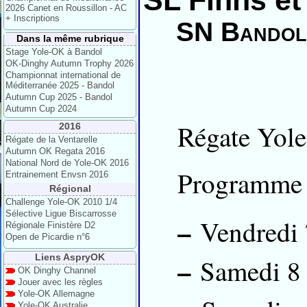
SL Finns et
2026 Canet en Roussillon - AC
+ Inscriptions
SN Bandol
Dans la même rubrique
Stage Yole-OK à Bandol
OK-Dinghy Autumn Trophy 2026
Championnat international de
Méditerranée 2025 - Bandol
Autumn Cup 2025 - Bandol
Autumn Cup 2024
Régate Yole
2016
Régate de la Ventarelle
Autumn OK Regata 2016
National Nord de Yole-OK 2016
Programme 
Entrainement Envsn 2016
Régional
Challenge Yole-OK 2010 1/4
Sélective Ligue Biscarrosse
–
Vendredi 7
Régionale Finistère D2
Open de Picardie n°6
–
Liens AspryOK
Samedi 8 O
OK Dinghy Channel
Jouer avec les règles
Yole-OK Allemagne
Yole-OK Australie