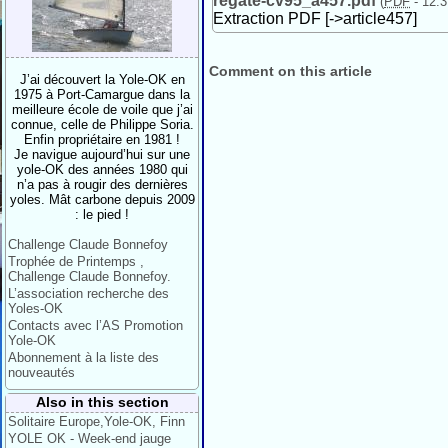
regate-cv95_a457.pdf
(
PDF
-
12.3
Extraction PDF [->article457]
Comment on this article
J’ai découvert la Yole-OK en
1975 à Port-Camargue dans la
meilleure école de voile que j’ai
connue, celle de Philippe Soria.
Enfin propriétaire en 1981 !
Je navigue aujourd’hui sur une
yole-OK des années 1980 qui
n’a pas à rougir des dernières
yoles. Mât carbone depuis 2009
: le pied !
Challenge Claude Bonnefoy
Trophée de Printemps ,
Challenge Claude Bonnefoy.
L’association recherche des
Yoles-OK
Contacts avec l’AS Promotion
Yole-OK
Abonnement à la liste des
nouveautés
Also in this section
Solitaire Europe,Yole-OK, Finn
YOLE OK - Week-end jauge