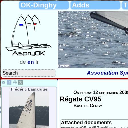
OK-Dinghy
Adds
T
de
en
fr
Association Spo
Frédéric Lamarque
On friday 12 september 200
Régate CV95
Base de Cergy
Attached documents