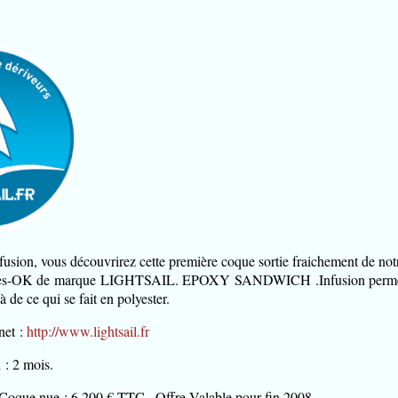
infusion, vous découvrirez cette première coque sortie fraichement de n
les-OK de marque LIGHTSAIL. EPOXY SANDWICH .Infusion permettant 
 de ce qui se fait en polyester.
rnet :
http://www.lightsail.fr
 : 2 mois.
Coque nue : 6.200 € TTC . Offre Valable pour fin 2008