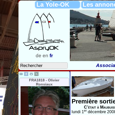
La Yole-OK
Les annon
de
en
fr
Associa
FRA1818 - Olivier
Ronsiaux
Première sorti
C’était à Maubuis
er
lundi 1
décembre 200