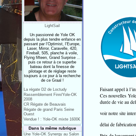
LightSail
Un passionné de Yole OK
depuis la plus tendre enfance en
passant par l’Optimist, l’Europe,
Laser, Mirror, Caravelle, 420,
Fireball, 505, planche à voile,
Flying fifteen, Grand Surprise ...
puis ce retour à ce superbe
bateau dont la finesse de
pilotage et de réglage reste
toujours à ce jour à la recherche
de ce Graal !
Faisant appel à l’
La régate D2 de Loctudy
Rassemblement Finn/Yole-OK
Ces nouvelles Yo
2008
durée de vie au delà
CR Régate de Beauvais
Régate de grand Paris Seine
voir notre site inte
Ouest
Vendue ! : Yole-OK mixte 1600€
délai de fabrication
Dans la même rubrique
Une Yole-OK Synergy au Salon
Prix de lancement 