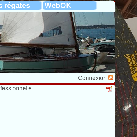
s régates
WebOK
Connexion
fessionnelle