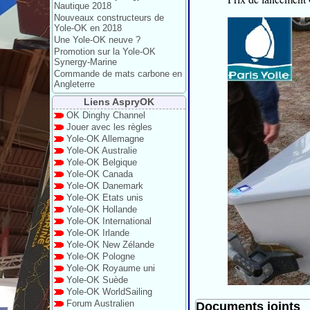
Nautique 2018
Nouveaux constructeurs de
Yole-OK en 2018
Une Yole-OK neuve ?
Promotion sur la Yole-OK
Synergy-Marine
Commande de mats carbone en
Angleterre
Liens AspryOK
OK Dinghy Channel
Jouer avec les règles
Yole-OK Allemagne
Yole-OK Australie
Yole-OK Belgique
Yole-OK Canada
Yole-OK Danemark
Yole-OK Etats unis
Yole-OK Hollande
Yole-OK International
Yole-OK Irlande
Yole-OK New Zélande
Yole-OK Pologne
Yole-OK Royaume uni
Yole-OK Suède
Yole-OK WorldSailing
Forum Australien
Documents joints