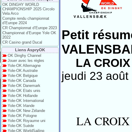
OK DINGHY WORLD
CHAMPIONSHIP 2025 Circolo
Vela Arco
Compte rendu championnat
d’Europe 2024
CR Championnat d’Europe 2023
Petit résu
Championnat d’Europe Yole OK
2022
CR Casino grand Ducal
VALENSBA
Liens AspryOK
OK Dinghy Channel
LA CROIX
Jouer avec les règles
Yole-OK Allemagne
Yole-OK Australie
jeudi 23 août
Yole-OK Belgique
Yole-OK Canada
Yole-OK Danemark
Yole-OK Etats unis
Yole-OK Hollande
Yole-OK International
Yole-OK Irlande
Yole-OK New Zélande
LA CROIX 
Yole-OK Pologne
Yole-OK Royaume uni
Yole-OK Suède
Yole-OK WorldSailing