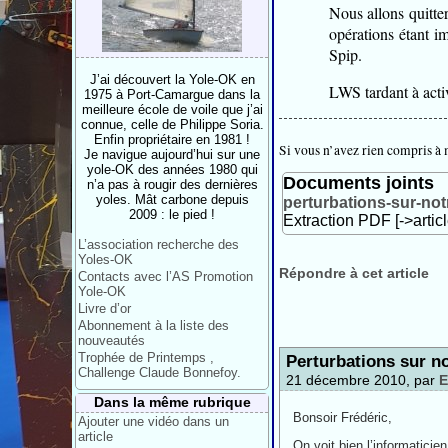
Nous allons quitte
opérations étant i
Spip.
J’ai découvert la Yole-OK en
LWS tardant à acti
1975 à Port-Camargue dans la
meilleure école de voile que j’ai
connue, celle de Philippe Soria.
Enfin propriétaire en 1981 !
Si vous n’avez rien compris à 
Je navigue aujourd’hui sur une
yole-OK des années 1980 qui
Documents joints
n’a pas à rougir des dernières
yoles. Mât carbone depuis
perturbations-sur-not
2009 : le pied !
Extraction PDF [->artic
L’association recherche des
Yoles-OK
Répondre à cet article
Contacts avec l’AS Promotion
Yole-OK
Livre d’or
Abonnement à la liste des
nouveautés
Trophée de Printemps ,
Perturbations sur no
Challenge Claude Bonnefoy.
21 décembre 2010, par
E
Dans la même rubrique
Bonsoir Frédéric,
Ajouter une vidéo dans un
article
On voit bien l’informaticien