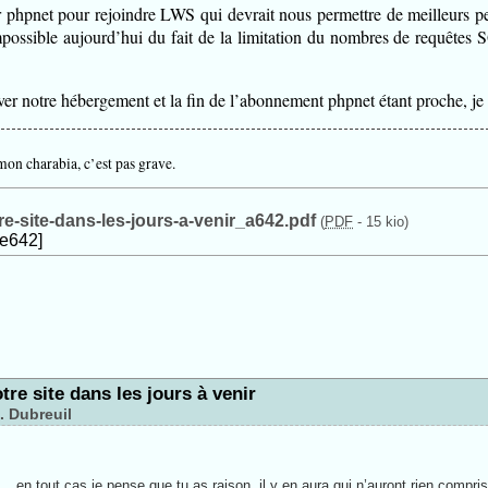
r phpnet pour rejoindre LWS qui devrait nous permettre de meilleurs p
mpossible aujourd’hui du fait de la limitation du nombres de requêtes
ver notre hébergement et la fin de l’abonnement phpnet étant proche, je 
mon charabia, c’est pas grave.
re-site-dans-les-jours-a-venir_a642.pdf
(
PDF
-
15 kio
)
le642]
tre site dans les jours à venir
. Dubreuil
....en tout cas je pense que tu as raison, il y en aura qui n’auront rien compris