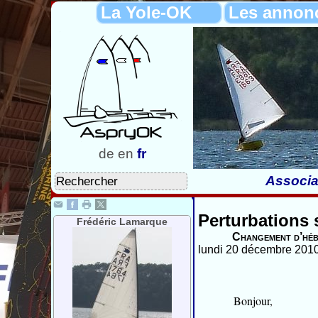
La Yole-OK
Les annon
de
en
fr
Associa
Perturbations s
Frédéric Lamarque
Changement d’hé
lundi 20 décembre 2010
Bonjour,