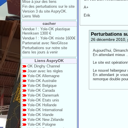
Mise à jour des liens
Fin des perturbations sur le site
A+
Version 3 du site AspryOK.
Erik
Liens Web
cacher
Vendue ! : Yole-OK plastique
Henriksen 1300 €
Perturbations su
Vendue ! : Yole-OK mixte 1600€
26 décembre 2010,
Partenariat avec NeoGlisse
Perturbations sur notre site
Aujourd’hui, Dimanch
dans les jours à venir
En attendant mieux ..
Liens AspryOK
Le site est opération
OK Dinghy Channel
Le nouvel hébergeur n
Jouer avec les règles
En attendant je vous
Yole-OK Allemagne
remorque double pour
Yole-OK Australie
Yole-OK Belgique
Yole-OK Canada
Yole-OK Danemark
Yole-OK Etats unis
Yole-OK Hollande
Yole-OK International
Yole-OK Irlande
Yole-OK New Zélande
Yole-OK Pologne