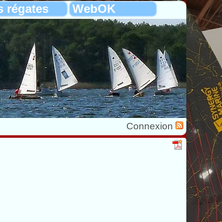
s régates
WebOK
Connexion