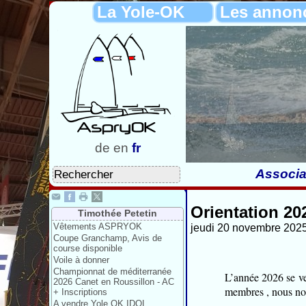
La Yole-OK
Les annon
de
en
fr
Associa
Orientation 20
Timothée Petetin
Vêtements ASPRYOK
jeudi 20 novembre 2025
Coupe Granchamp, Avis de
course disponible
Voile à donner
Championnat de méditerranée
L’année 2026 se ve
2026 Canet en Roussillon - AC
membres , nous nou
+ Inscriptions
A vendre Yole OK IDOL