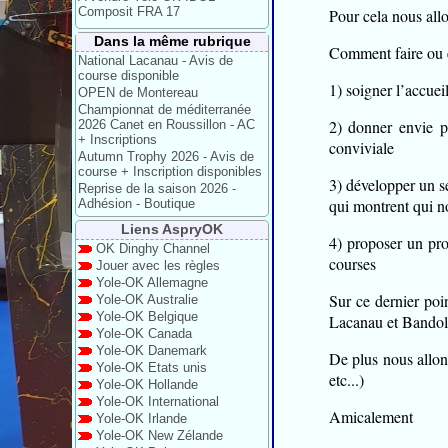
Composit FRA 17
Pour cela nous all
Dans la même rubrique
Comment faire ou e
National Lacanau - Avis de
course disponible
1) soigner l’accue
OPEN de Montereau
Championnat de méditerranée
2) donner envie p
2026 Canet en Roussillon - AC
+ Inscriptions
conviviale
Autumn Trophy 2026 - Avis de
course + Inscription disponibles
3) développer un s
Reprise de la saison 2026 -
qui montrent qui n
Adhésion - Boutique
Liens AspryOK
4) proposer un pro
OK Dinghy Channel
courses
Jouer avec les règles
Yole-OK Allemagne
Sur ce dernier poi
Yole-OK Australie
Yole-OK Belgique
Lacanau et Bandol).
Yole-OK Canada
Yole-OK Danemark
De plus nous allon
Yole-OK Etats unis
etc...)
Yole-OK Hollande
Yole-OK International
Amicalement
Yole-OK Irlande
Yole-OK New Zélande