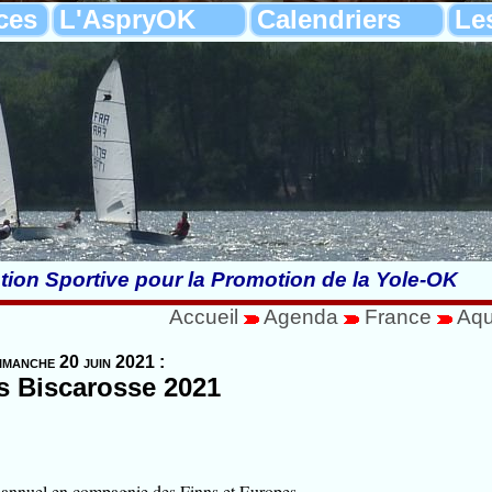
ces
L'AspryOK
Calendriers
Le
tion Sportive pour la Promotion de la Yole-OK
Accueil
Agenda
France
Aqu
imanche 20 juin 2021 :
s Biscarosse 2021
 annuel en compagnie des Finns et Europes.