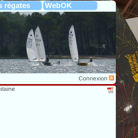
s régates
WebOK
Connexion
itaine