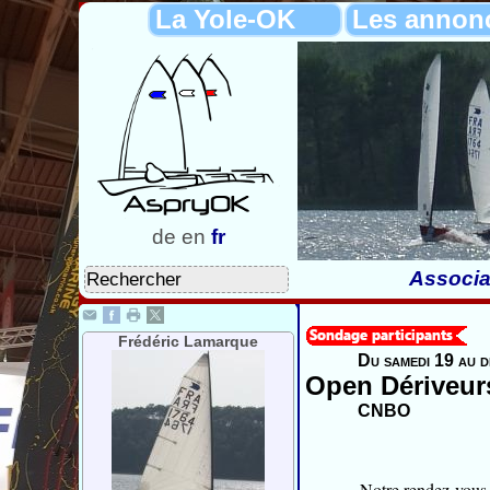
La Yole-OK
Les annon
de
en
fr
Associa
Frédéric Lamarque
Du samedi 19 au d
Open Dériveur
CNBO
Notre rendez-vous