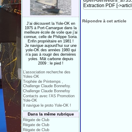
open-deriveurs_a735
Extraction PDF [->artic
Répondre à cet article
J’ai découvert la Yole-OK en
1975 à Port-Camargue dans la
meilleure école de voile que j’ai
connue, celle de Philippe Soria.
Enfin propriétaire en 1981 !
Je navigue aujourd’hui sur une
yole-OK des années 1980 qui
n’a pas à rougir des dernières
yoles. Mât carbone depuis
2009 : le pied !
L’association recherche des
Yoles-OK
Trophée de Printemps ,
Challenge Claude Bonnefoy.
Challenge Claude Bonnefoy
Contacts avec l’AS Promotion
Yole-OK
Il navigue le proto Yole-OK !
Dans la même rubrique
Régate de Club
Régate de Club
Régate de Club