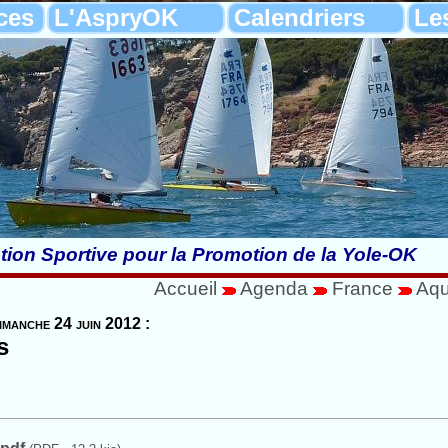
ces
L'AspryOK
Calendriers
Le
tion Sportive pour la Promotion de la Yole-OK
Accueil
Agenda
France
Aqu
imanche 24 juin 2012 :
s