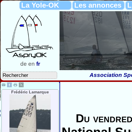
La Yole-OK
Les annonces
L
de
en
fr
Association Spo
Frédéric Lamarque
Du vendred