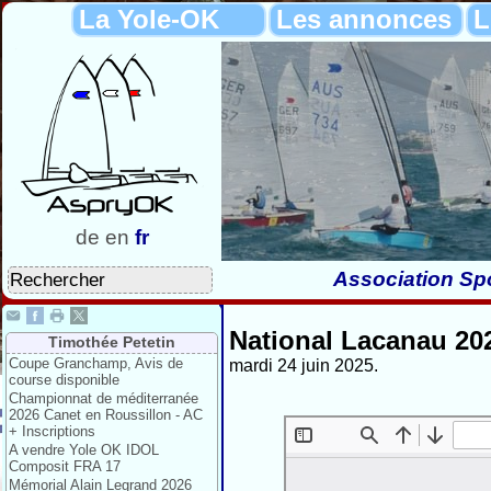
La Yole-OK
Les annonces
L
de
en
fr
Association Spo
National Lacanau 202
Timothée Petetin
Coupe Granchamp, Avis de
mardi 24 juin 2025.
course disponible
Championnat de méditerranée
2026 Canet en Roussillon - AC
+ Inscriptions
A vendre Yole OK IDOL
Composit FRA 17
Mémorial Alain Legrand 2026