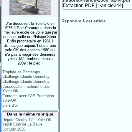
national-france-2006_a244.pdf
Extraction PDF [->article244]
Répondre à cet article
J’ai découvert la Yole-OK en
1975 à Port-Camargue dans la
meilleure école de voile que j’ai
connue, celle de Philippe Soria.
Enfin propriétaire en 1981 !
Je navigue aujourd’hui sur une
yole-OK des années 1980 qui
n’a pas à rougir des dernières
yoles. Mât carbone depuis
2009 : le pied !
Trophée de Printemps ,
Challenge Claude Bonnefoy.
Challenge Claude Bonnefoy
L’association recherche des
Yoles-OK
Contacts avec l’AS Promotion
Yole-OK
Livre d’or
Dans la même rubrique
Régate Dinghy 12 + Yole OK -
Yatch Club de La Baule
Loctudy 2026