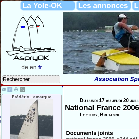
La Yole-OK
Les annonces
L
de
en
fr
Association Spo
Frédéric Lamarque
Du lundi 17 au jeudi 20 juil
National France 2006
Loctudy, Bretagne
Documents joints