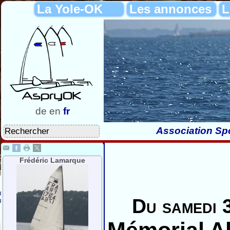
La Yole-OK
Les annonces
L
de
en
fr
Association Spo
Frédéric Lamarque
Du samedi 3