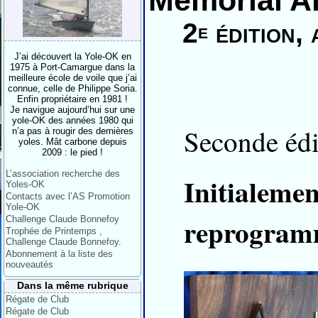
Mémorial A
2
édition,
e
J’ai découvert la Yole-OK en
1975 à Port-Camargue dans la
meilleure école de voile que j’ai
connue, celle de Philippe Soria.
Enfin propriétaire en 1981 !
Je navigue aujourd’hui sur une
yole-OK des années 1980 qui
Seconde édi
n’a pas à rougir des dernières
yoles. Mât carbone depuis
2009 : le pied !
L’association recherche des
Initialeme
Yoles-OK
Contacts avec l’AS Promotion
Yole-OK
reprogram
Challenge Claude Bonnefoy
Trophée de Printemps ,
Challenge Claude Bonnefoy.
Abonnement à la liste des
nouveautés
Dans la même rubrique
Régate de Club
Régate de Club