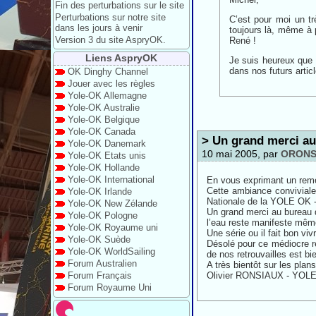
Fin des perturbations sur le site
Perturbations sur notre site
C’est pour moi un trè
dans les jours à venir
toujours là, même à 
Version 3 du site AspryOK.
René !
Liens AspryOK
Je suis heureux que c
dans nos futurs artic
OK Dinghy Channel
Jouer avec les règles
Yole-OK Allemagne
Yole-OK Australie
Yole-OK Belgique
Yole-OK Canada
> Un grand merci au
Yole-OK Danemark
10 mai 2005, par
ORONS
Yole-OK Etats unis
Yole-OK Hollande
Yole-OK International
En vous exprimant un remer
Cette ambiance conviviale
Yole-OK Irlande
Nationale de la YOLE OK -
Yole-OK New Zélande
Un grand merci au bureau d
Yole-OK Pologne
l’eau reste manifeste mêm
Yole-OK Royaume uni
Une série ou il fait bon vivr
Yole-OK Suède
Désolé pour ce médiocre ré
Yole-OK WorldSailing
de nos retrouvailles est b
Forum Australien
A très bientôt sur les plans
Forum Français
Olivier RONSIAUX - YOL
Forum Royaume Uni