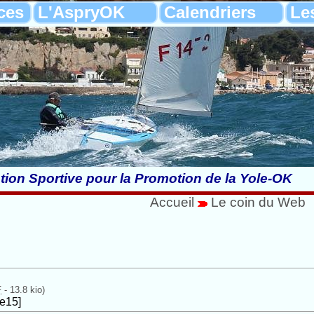
ces
L'AspryOK
Calendriers
Le
tion Sportive pour la Promotion de la Yole-OK
Accueil
Le coin du Web
F
-
13.8 kio
)
le15]