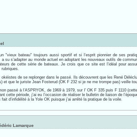
el
"vieux bateau" toujours aussi sportif et si l’esprit pionnier de ses pratiq
su s’adapter au monde actuel en adoptant les nouveaux outils de communicati
eurs de cette série de bateaux. Je crois que ce site est l’idéal pour assur
 rubriques.
s okéistes de se replonger dans le passé. Ils découvrent que les René Déléclu
) et que le juriste Jean Fosterud (OK F 232 si je ne me trompe pas) veille touj
mon passé à l’ASPRYOK, de 1969 à 1979, sur l’ OK F 335 puis F 1110 (cette
ant cette période, j’ai eu l’occasion de réaliser le bulletin de liaison de l’
fait d’infidélité à la Yole OK puisque j’ai arrêté la pratique de la voile.
édéric Lamarque