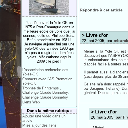
Répondre à cet article
J’ai découvert la Yole-OK en
1975 à Port-Camargue dans la
meilleure école de voile que j’ai
> Livre d’or
connue, celle de Philippe Soria.
Enfin propriétaire en 1981 !
22 mai 2005, par
mburck
Je navigue aujourd’hui sur une
yole-OK des années 1980 qui
Même si la Yole OK est un 
n’a pas à rougir des dernières
découvert que l’ASPRYOK a 
yoles. Mât carbone depuis
le volontarisme des animat
2009 : le pied !
d’accès facile à toutes ses
L’association recherche des
Il permet aussi à d’ancien
Yoles-OK
(ceci depuis plus de 35 ans
Contacts avec l’AS Promotion
Yole-OK
Ce site m’a donc rappelé 
Trophée de Printemps ,
par Jacques Tiefaine). Dur
Challenge Claude Bonnefoy.
général. Depuis, je n’ai pas 
Challenge Claude Bonnefoy
Liens Web
Dans la même rubrique
> Livre d’or
Ajouter une vidéo dans un
28 mai 2005, par
Fr
article
Mise à jour des liens
Michel,