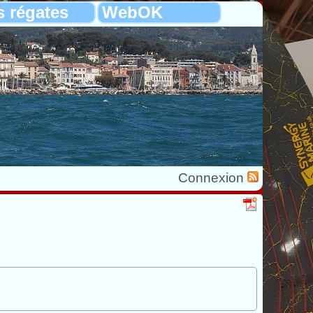
s régates
WebOK
Connexion