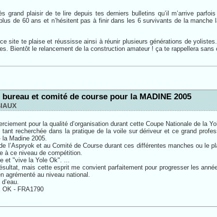
s grand plaisir de te lire depuis tes derniers bulletins qu’il m’arrive parf
plus de 60 ans et n’hésitent pas à finir dans les 6 survivants de la manche
e site te plaise et réussisse ainsi à réunir plusieurs générations de yolistes
les. Bientôt le relancement de la construction amateur ! ça te rappellera sans
 bureau et comité de course pour la MADINE 2005
IAUX
ciement pour la qualité d’organisation durant cette Coupe Nationale de la Y
 tant recherchée dans la pratique de la voile sur dériveur et ce grand pr
 la Madine 2005.
e l’Aspryok et au Comité de Course durant ces différentes manches ou le pla
e à ce niveau de compétition.
e et "vive la Yole Ok". ...
sultat, mais cette esprit me convient parfaitement pour progresser les années
ien agrémenté au niveau national.
 d’eau.
E OK - FRA1790