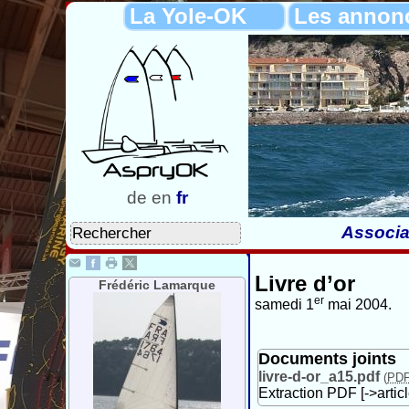
La Yole-OK
Les annon
de
en
fr
Associa
Livre d’or
Frédéric Lamarque
er
samedi 1
mai 2004.
Documents joints
livre-d-or_a15.pdf
(
PD
Extraction PDF [->artic