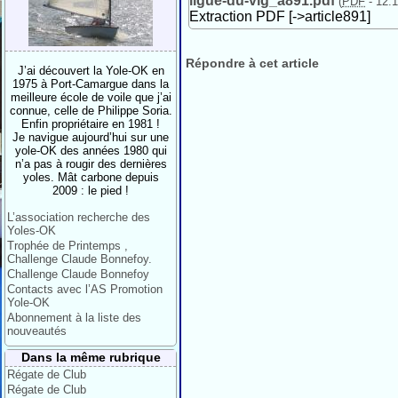
ligue-du-vlg_a891.pdf
(
PDF
-
12.1
Extraction PDF [->article891]
Répondre à cet article
J’ai découvert la Yole-OK en
1975 à Port-Camargue dans la
meilleure école de voile que j’ai
connue, celle de Philippe Soria.
Enfin propriétaire en 1981 !
Je navigue aujourd’hui sur une
yole-OK des années 1980 qui
n’a pas à rougir des dernières
yoles. Mât carbone depuis
2009 : le pied !
L’association recherche des
Yoles-OK
Trophée de Printemps ,
Challenge Claude Bonnefoy.
Challenge Claude Bonnefoy
Contacts avec l’AS Promotion
Yole-OK
Abonnement à la liste des
nouveautés
Dans la même rubrique
Régate de Club
Régate de Club