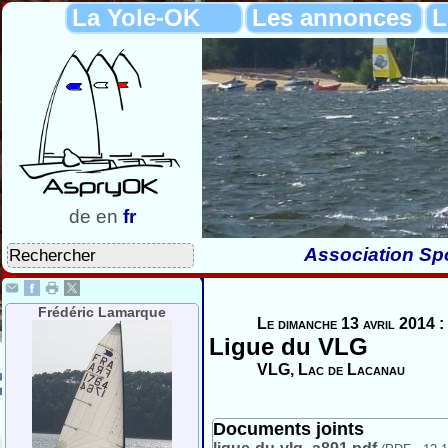
La Yole-OK
Les annonces
L
de
en
fr
Association Spo
Frédéric Lamarque
Le dimanche 13 avril 2014 :
Ligue du VLG
VLG, Lac de Lacanau
Documents joints