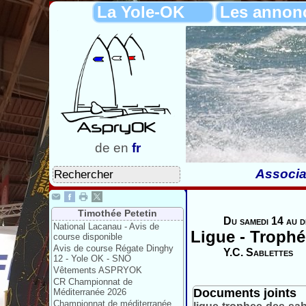
La Yole-OK
Les annon
de
en
fr
Associa
Timothée Petetin
Du samedi 14 au d
National Lacanau - Avis de
Ligue - Trophé
course disponible
Avis de course Régate Dinghy
Y.C. Sablettes
12 - Yole OK - SNO
Vêtements ASPRYOK
CR Championnat de
Documents joints
Méditerranée 2026
Championnat de méditerranée