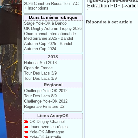
ligue-trophee-des-sab
2026 Canet en Roussillon - AC
Extraction PDF [->artic
+ Inscriptions
Dans la même rubrique
Répondre à cet article
Stage Yole-OK à Bandol
OK-Dinghy Autumn Trophy 2026
Championnat international de
Méditerranée 2025 - Bandol
Autumn Cup 2025 - Bandol
Autumn Cup 2024
2018
National Sud 2018
Open de France
Tour Des Lacs 3/9
Tour Des Lacs 1/9
Régional
Challenge Yole-OK 2012
Tour Des Lacs 8/9
Challenge Yole-OK 2012
Régionale Finistère D2
Liens AspryOK
OK Dinghy Channel
Jouer avec les règles
Yole-OK Allemagne
Yole-OK Australie