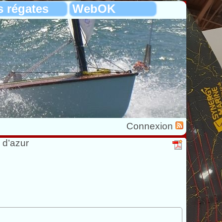
s régates
WebOK
Connexion
 d’azur