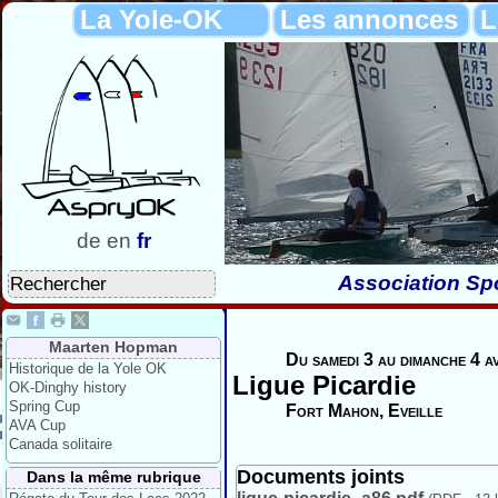
La Yole-OK
Les annonces
L
de
en
fr
Association Spo
Maarten Hopman
Du samedi 3 au dimanche 4 a
Historique de la Yole OK
Ligue Picardie
OK-Dinghy history
Spring Cup
Fort Mahon, Eveille
AVA Cup
Canada solitaire
Documents joints
Dans la même rubrique