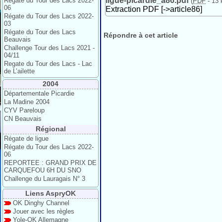
ligue-picardie_a86.pdf
Régate du Tour des Lacs 2022-
(
PDF
-
13 
06
Extraction PDF [->article86]
Régate du Tour des Lacs 2022-
03
Régate du Tour des Lacs
Répondre à cet article
Beauvais
Challenge Tour des Lacs 2021 -
04/11
Regate du Tour des Lacs - Lac
de L’ailette
2004
Départementale Picardie
La Madine 2004
CYV Pareloup
CN Beauvais
Régional
Régate de ligue
Régate du Tour des Lacs 2022-
06
REPORTEE : GRAND PRIX DE
CARQUEFOU 6H DU SNO
Challenge du Lauragais N° 3
Liens AspryOK
OK Dinghy Channel
Jouer avec les règles
Yole-OK Allemagne