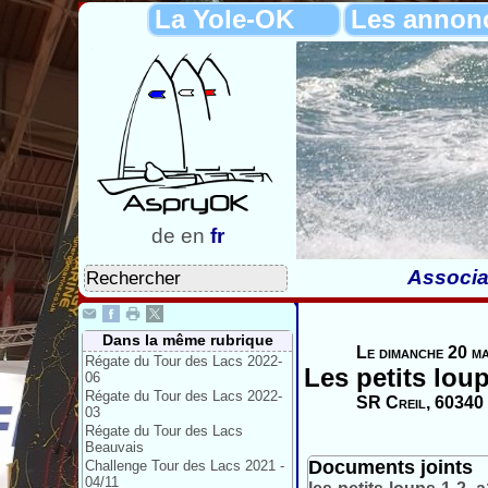
La Yole-OK
Les annon
de
en
fr
Associa
Dans la même rubrique
Le dimanche 20 m
Régate du Tour des Lacs 2022-
Les petits loup
06
Régate du Tour des Lacs 2022-
SR Creil, 60340 
03
Régate du Tour des Lacs
Beauvais
Documents joints
Challenge Tour des Lacs 2021 -
04/11