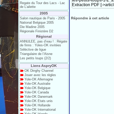
les-petits-loups-1-2_
Regate du Tour des Lacs - Lac
Extraction PDF [->artic
de L’ailette
2005
Répondre à cet article
Salon nautique de Paris - 2005
National Belgique 2005
Die Madine 2005
Régionale Finistère D2
Régional
ANNULEE, pas d’eau ! : Régate
de finns : Yoles-OK invitées
Séléctive de ligue
Triangulaire de l’Aisne
Les petits loups (2/2)
Liens AspryOK
OK Dinghy Channel
Jouer avec les règles
Yole-OK Allemagne
Yole-OK Australie
Yole-OK Belgique
Yole-OK Canada
Yole-OK Danemark
Yole-OK Etats unis
Yole-OK Hollande
Yole-OK International
Yole-OK Irlande