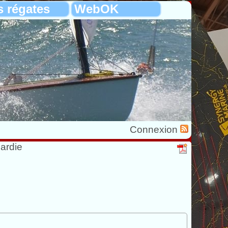
s régates
WebOK
Connexion
ardie