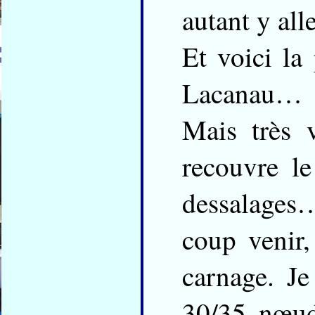
autant y all
Et voici la 
Lacanau…
Mais très v
recouvre le
dessalages
coup venir,
carnage. Je
30/35 nœuds