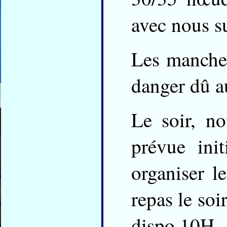
avec nous su
Les manches
danger dû a
Le soir, no
prévue ini
organiser 
repas le soi
dispo 10H.