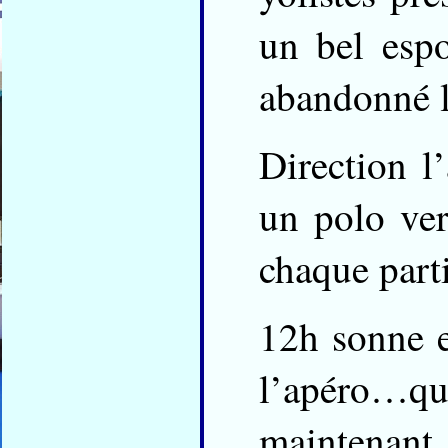
un bel esp
abandonné l
Direction l
un polo ver
chaque parti
12h sonne e
l’apéro…que
maintenant 