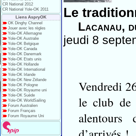
CR National 2012
Le traditio
CR National Yole-OK 2011
Liens AspryOK
Lacanau, d
OK Dinghy Channel
Jouer avec les règles
Yole-OK Allemagne
jeudi 8 septe
Yole-OK Australie
Yole-OK Belgique
Yole-OK Canada
Yole-OK Danemark
Yole-OK Etats unis
Yole-OK Hollande
Yole-OK International
Yole-OK Irlande
Yole-OK New Zélande
Vendredi 26
Yole-OK Pologne
Yole-OK Royaume uni
Yole-OK Suède
le club de
Yole-OK WorldSailing
Forum Australien
Forum Français
alentours
Forum Royaume Uni
d’arrivés !