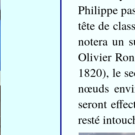
Philippe pas
tête de clas
notera un 
Olivier Ro
1820), le s
nœuds envi
seront effe
resté intouc