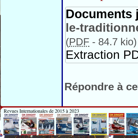
Documents j
le-tradition
(
PDF
-
84.7 kio
)
Extraction PD
Répondre à cet
Revues Internationales de 2015 à 2023