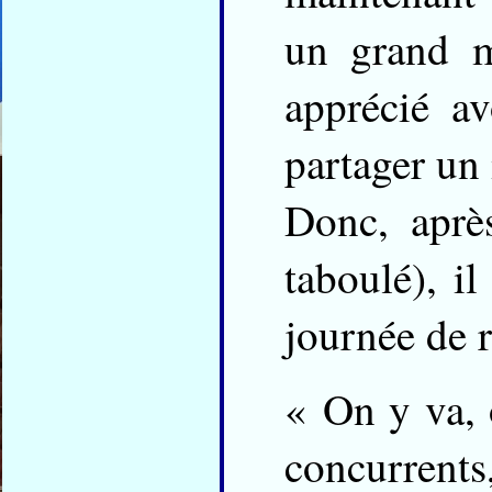
un grand m
apprécié a
partager un
Donc, aprè
taboulé), i
journée de r
« On y va, 
concurrent