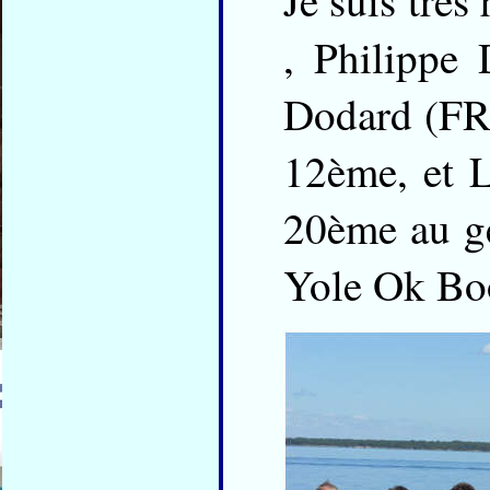
Je suis très
, Philippe
Dodard (FR
12ème, et 
20ème au gé
Yole Ok B