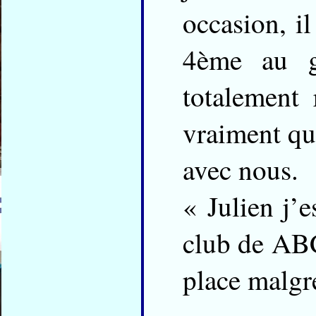
occasion, i
4ème au gé
totalement 
vraiment qu’
avec nous.
« Julien j’
club de ABC
place malgr