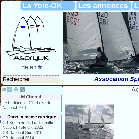
La Yole-OK
Les annonces
L
de
en
fr
Association Spo
Ac
M.Chenuil
Le traditionnel CR du 3e du
National 2011
Dans la même rubrique
CR Semaine de La Rochelle -
National Yole OK 2022
CR National Sud 2016
CR National 2014