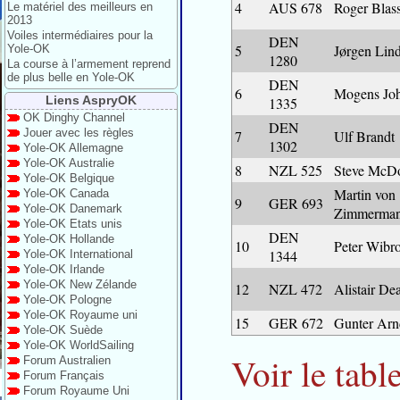
4
AUS 678
Roger Blas
Le matériel des meilleurs en
2013
Voiles intermédiaires pour la
DEN
5
Jørgen Lin
Yole-OK
1280
La course à l’armement reprend
de plus belle en Yole-OK
DEN
6
Mogens Jo
Liens AspryOK
1335
OK Dinghy Channel
DEN
Jouer avec les règles
7
Ulf Brandt
1302
Yole-OK Allemagne
Yole-OK Australie
8
NZL 525
Steve McD
Yole-OK Belgique
Martin von
Yole-OK Canada
9
GER 693
Yole-OK Danemark
Zimmerma
Yole-OK Etats unis
DEN
Yole-OK Hollande
10
Peter Wibr
1344
Yole-OK International
Yole-OK Irlande
Yole-OK New Zélande
12
NZL 472
Alistair De
Yole-OK Pologne
Yole-OK Royaume uni
15
GER 672
Gunter Arn
Yole-OK Suède
Yole-OK WorldSailing
Voir le tabl
Forum Australien
Forum Français
Forum Royaume Uni