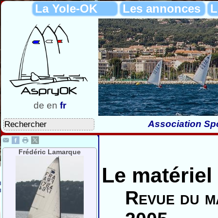
La Yole-OK
Les annonces
L
de
en
fr
Association Spo
Frédéric Lamarque
Le matérie
Revue du ma