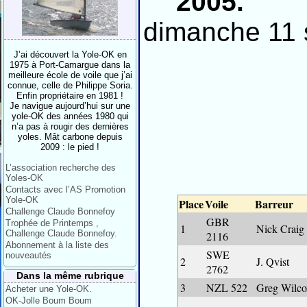
2005.
dimanche 11 
J’ai découvert la Yole-OK en
1975 à Port-Camargue dans la
meilleure école de voile que j’ai
connue, celle de Philippe Soria.
Enfin propriétaire en 1981 !
Je navigue aujourd’hui sur une
yole-OK des années 1980 qui
n’a pas à rougir des dernières
yoles. Mât carbone depuis
2009 : le pied !
L’association recherche des
Yoles-OK
Contacts avec l’AS Promotion
Yole-OK
Place
Voile
Barreur
Challenge Claude Bonnefoy
GBR
Trophée de Printemps ,
1
Nick Craig
Challenge Claude Bonnefoy.
2116
Abonnement à la liste des
SWE
nouveautés
2
J. Qvist
2762
Dans la même rubrique
3
NZL 522
Greg Wilco
Acheter une Yole-OK.
OK-Jolle Boum Boum